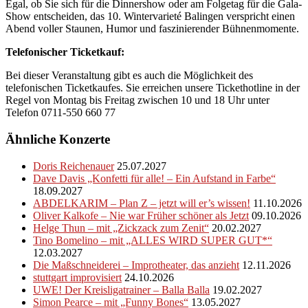
Egal, ob Sie sich für die Dinnershow oder am Folgetag für die Gala-
Show entscheiden, das 10. Wintervarieté Balingen verspricht einen
Abend voller Staunen, Humor und faszinierender Bühnenmomente.
Telefonischer Ticketkauf:
Bei dieser Veranstaltung gibt es auch die Möglichkeit des
telefonischen Ticketkaufes. Sie erreichen unsere Tickethotline in der
Regel von Montag bis Freitag zwischen 10 und 18 Uhr unter
Telefon 0711-550 660 77
Ähnliche Konzerte
Doris Reichenauer
25.07.2027
Dave Davis „Konfetti für alle! – Ein Aufstand in Farbe“
18.09.2027
ABDELKARIM – Plan Z – jetzt will er’s wissen!
11.10.2026
Oliver Kalkofe – Nie war Früher schöner als Jetzt
09.10.2026
Helge Thun – mit „Zickzack zum Zenit“
20.02.2027
Tino Bomelino – mit „ALLES WIRD SUPER GUT*“
12.03.2027
Die Maßschneiderei – Improtheater, das anzieht
12.11.2026
stuttgart improvisiert
24.10.2026
UWE! Der Kreisligatrainer – Balla Balla
19.02.2027
Simon Pearce – mit „Funny Bones“
13.05.2027