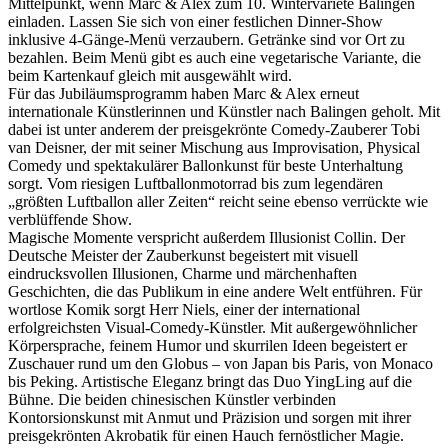
Mittelpunkt, wenn Marc & Alex zum 10. Wintervarieté Balingen
einladen. Lassen Sie sich von einer festlichen Dinner-Show
inklusive 4-Gänge-Menü verzaubern. Getränke sind vor Ort zu
bezahlen. Beim Menü gibt es auch eine vegetarische Variante, die
beim Kartenkauf gleich mit ausgewählt wird.
Für das Jubiläumsprogramm haben Marc & Alex erneut
internationale Künstlerinnen und Künstler nach Balingen geholt. Mit
dabei ist unter anderem der preisgekrönte Comedy-Zauberer Tobi
van Deisner, der mit seiner Mischung aus Improvisation, Physical
Comedy und spektakulärer Ballonkunst für beste Unterhaltung
sorgt. Vom riesigen Luftballonmotorrad bis zum legendären
„größten Luftballon aller Zeiten“ reicht seine ebenso verrückte wie
verblüffende Show.
Magische Momente verspricht außerdem Illusionist Collin. Der
Deutsche Meister der Zauberkunst begeistert mit visuell
eindrucksvollen Illusionen, Charme und märchenhaften
Geschichten, die das Publikum in eine andere Welt entführen. Für
wortlose Komik sorgt Herr Niels, einer der international
erfolgreichsten Visual-Comedy-Künstler. Mit außergewöhnlicher
Körpersprache, feinem Humor und skurrilen Ideen begeistert er
Zuschauer rund um den Globus – von Japan bis Paris, von Monaco
bis Peking. Artistische Eleganz bringt das Duo YingLing auf die
Bühne. Die beiden chinesischen Künstler verbinden
Kontorsionskunst mit Anmut und Präzision und sorgen mit ihrer
preisgekrönten Akrobatik für einen Hauch fernöstlicher Magie.