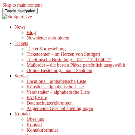
Skip to main content
Toggle navigation
News
Blog
Newsletter abonnieren
Tickets
Ticket Vorbestellung
Ticketcenter – im Herzen von Stuttgart
Telefonische Bestellung – 0711 / 550 660 77
Mailorder – die besten Plätze persönlich ausgewählt
Online Bestellung – nach Saalplan
Service
Locations – alphabetische Liste
Künstler – alphabetische Liste
Veranstalter – alphabetische Liste
FAQ/Hilfe
Datenschutzerklärungen
Allgemeine Geschäftsbedingungen
Kontakt
Über uns
Kontakt
Kontaktformular