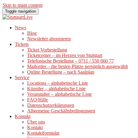
Skip to main content
Toggle navigation
News
Blog
Newsletter abonnieren
Tickets
Ticket Vorbestellung
Ticketcenter – im Herzen von Stuttgart
Telefonische Bestellung – 0711 / 550 660 77
Mailorder – die besten Plätze persönlich ausgewählt
Online Bestellung – nach Saalplan
Service
Locations – alphabetische Liste
Künstler – alphabetische Liste
Veranstalter – alphabetische Liste
FAQ/Hilfe
Datenschutzerklärungen
Allgemeine Geschäftsbedingungen
Kontakt
Über uns
Kontakt
Kontaktformular