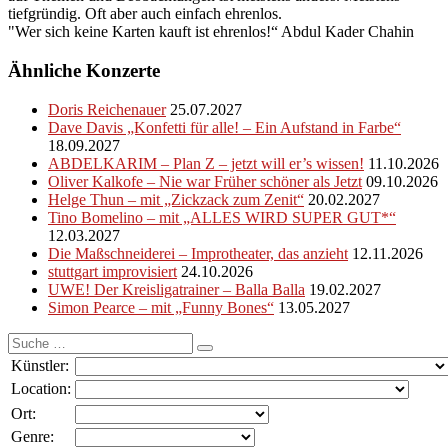
tiefgründig. Oft aber auch einfach ehrenlos.
"Wer sich keine Karten kauft ist ehrenlos!“ Abdul Kader Chahin
Ähnliche Konzerte
Doris Reichenauer
25.07.2027
Dave Davis „Konfetti für alle! – Ein Aufstand in Farbe“
18.09.2027
ABDELKARIM – Plan Z – jetzt will er’s wissen!
11.10.2026
Oliver Kalkofe – Nie war Früher schöner als Jetzt
09.10.2026
Helge Thun – mit „Zickzack zum Zenit“
20.02.2027
Tino Bomelino – mit „ALLES WIRD SUPER GUT*“
12.03.2027
Die Maßschneiderei – Improtheater, das anzieht
12.11.2026
stuttgart improvisiert
24.10.2026
UWE! Der Kreisligatrainer – Balla Balla
19.02.2027
Simon Pearce – mit „Funny Bones“
13.05.2027
Suche
nach:
Künstler:
Location:
Ort:
Genre: