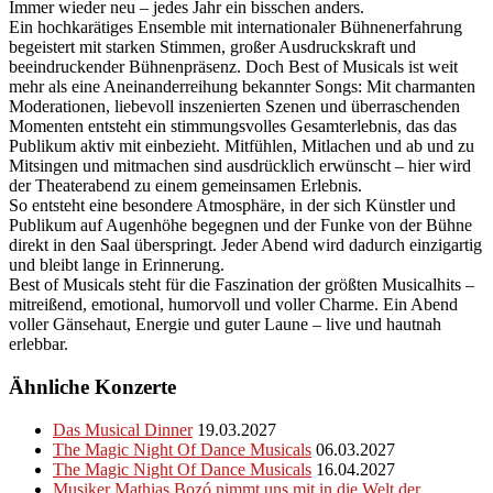
Immer wieder neu – jedes Jahr ein bisschen anders.
Ein hochkarätiges Ensemble mit internationaler Bühnenerfahrung
begeistert mit starken Stimmen, großer Ausdruckskraft und
beeindruckender Bühnenpräsenz. Doch Best of Musicals ist weit
mehr als eine Aneinanderreihung bekannter Songs: Mit charmanten
Moderationen, liebevoll inszenierten Szenen und überraschenden
Momenten entsteht ein stimmungsvolles Gesamterlebnis, das das
Publikum aktiv mit einbezieht. Mitfühlen, Mitlachen und ab und zu
Mitsingen und mitmachen sind ausdrücklich erwünscht – hier wird
der Theaterabend zu einem gemeinsamen Erlebnis.
So entsteht eine besondere Atmosphäre, in der sich Künstler und
Publikum auf Augenhöhe begegnen und der Funke von der Bühne
direkt in den Saal überspringt. Jeder Abend wird dadurch einzigartig
und bleibt lange in Erinnerung.
Best of Musicals steht für die Faszination der größten Musicalhits –
mitreißend, emotional, humorvoll und voller Charme. Ein Abend
voller Gänsehaut, Energie und guter Laune – live und hautnah
erlebbar.
Ähnliche Konzerte
Das Musical Dinner
19.03.2027
The Magic Night Of Dance Musicals
06.03.2027
The Magic Night Of Dance Musicals
16.04.2027
Musiker Mathias Bozó nimmt uns mit in die Welt der