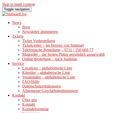
Skip to main content
Toggle navigation
News
Blog
Newsletter abonnieren
Tickets
Ticket Vorbestellung
Ticketcenter – im Herzen von Stuttgart
Telefonische Bestellung – 0711 / 550 660 77
Mailorder – die besten Plätze persönlich ausgewählt
Online Bestellung – nach Saalplan
Service
Locations – alphabetische Liste
Künstler – alphabetische Liste
Veranstalter – alphabetische Liste
FAQ/Hilfe
Datenschutzerklärungen
Allgemeine Geschäftsbedingungen
Kontakt
Über uns
Kontakt
Kontaktformular