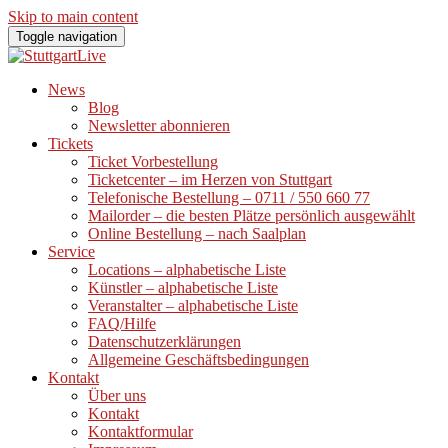
Skip to main content
Toggle navigation
News
Blog
Newsletter abonnieren
Tickets
Ticket Vorbestellung
Ticketcenter – im Herzen von Stuttgart
Telefonische Bestellung – 0711 / 550 660 77
Mailorder – die besten Plätze persönlich ausgewählt
Online Bestellung – nach Saalplan
Service
Locations – alphabetische Liste
Künstler – alphabetische Liste
Veranstalter – alphabetische Liste
FAQ/Hilfe
Datenschutzerklärungen
Allgemeine Geschäftsbedingungen
Kontakt
Über uns
Kontakt
Kontaktformular