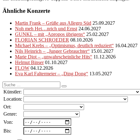
Ähnliche Konzerte
Martin Frank – Grüße aus Allegro Süd
25.09.2027
Noh meh Hei…nrich und Ernst
24.06.2027
GUNKL – mit „Apropos übrigens“
25.02.2027
FLORIAN SCHROEDER
08.10.2026
Michael Krebs – „Optimismus, deutlich reduziert“
16.04.2027
Nils Heinrich – „Junger Gebrauchter“
15.01.2027
Marie Diot – „unwahrscheinliche Hits“
11.12.2026
Helmut Binser
01.10.2027
FLOW
04.12.2026
Eva Karl Faltermeier – „Ding Dong“
13.05.2027
Suche
nach:
Künstler:
Location:
Ort:
Genre:
Von:
Bis: