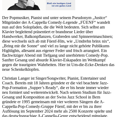
Der Popmusiker, Pianist und unter seinem Pseudonym „Justice“
Mitgründer der A-Cappella Comedy-Legende „FÜENF“ wandelt
nun auf den Solopfaden, die die Welt bedeuten. Sich selbst am
Klavier begleitend präsentiert er brandneue Lieder über
Handwerker, Balkonpflanzen, Grabreden und Spinnereimaschinen;
diese wechseln sich ab mit Füenf-Hits, wie „Umdrehn brinx nix“,
„Bring mir die Sonne“ und viel zu lange nicht gehörte Publikums
Highlights, allesamt aus eigener Feder und frisch arrangiert. Ein
flachwitziger Abend mit Tiefgang und unerhörtem Comedy-Pop.
Sanfter Gesang und absurde Klavier-Eskapaden im Wettkampf
gegen die traurigsten Wahrheiten. Hier ist Um-die-Ecke-Denken das
neue Schenkelklopfen.
Christian Langer ist Singer/Songwriter, Pianist, Entertainer und
Coach. Bereits mit 18 Jahren gründete er die viel beachtete Jazz-
Pop-Formation „Supper’s Ready“, die er bis heute immer wieder
neu formiert und weiterentwickelt. Nach seinem Studium für Jazz-
Gesang und Komposition an der Swiss Jazz School in Bern
gründete er 1995 gemeinsam mit vier weiteren Sängern die A-
Cappella-Pop-Comedy-Gruppe Füenf, mit der er bis zu ihrer
Auflösung im September 2024 mehr als 2500 Konzerte spielte und
das deutschsprachige A-Cappella-Genre entscheidend mitprägte.