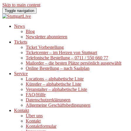
Skip to main content
Toggle navigation
News
Blog
Newsletter abonnieren
Tickets
Ticket Vorbestellung
Ticketcenter – im Herzen von Stuttgart
Telefonische Bestellung – 0711 / 550 660 77
Mailorder – die besten Plätze persönlich ausgewählt
Online Bestellung – nach Saalplan
Service
Locations – alphabetische Liste
Künstler – alphabetische Liste
Veranstalter – alphabetische Liste
FAQ/Hilfe
Datenschutzerklärungen
Allgemeine Geschäftsbedingungen
Kontakt
Über uns
Kontakt
Kontaktformular