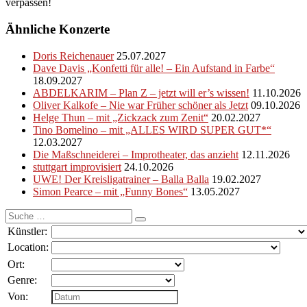
verpassen!
Ähnliche Konzerte
Doris Reichenauer
25.07.2027
Dave Davis „Konfetti für alle! – Ein Aufstand in Farbe“
18.09.2027
ABDELKARIM – Plan Z – jetzt will er’s wissen!
11.10.2026
Oliver Kalkofe – Nie war Früher schöner als Jetzt
09.10.2026
Helge Thun – mit „Zickzack zum Zenit“
20.02.2027
Tino Bomelino – mit „ALLES WIRD SUPER GUT*“
12.03.2027
Die Maßschneiderei – Improtheater, das anzieht
12.11.2026
stuttgart improvisiert
24.10.2026
UWE! Der Kreisligatrainer – Balla Balla
19.02.2027
Simon Pearce – mit „Funny Bones“
13.05.2027
Suche
nach:
Künstler:
Location:
Ort:
Genre:
Von: