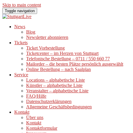
Skip to main content
Toggle navigation
News
Blog
Newsletter abonnieren
Tickets
Ticket Vorbestellung
Ticketcenter – im Herzen von Stuttgart
Telefonische Bestellung – 0711 / 550 660 77
Mailorder – die besten Plätze persönlich ausgewählt
Online Bestellung – nach Saalplan
Service
Locations – alphabetische Liste
Künstler – alphabetische Liste
Veranstalter – alphabetische Liste
FAQ/Hilfe
Datenschutzerklärungen
Allgemeine Geschäftsbedingungen
Kontakt
Über uns
Kontakt
Kontaktformular