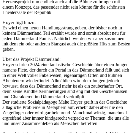
Herzensprojekt nun endlich auch auf die Bühne zu bringen mit
einem Konzept, das passender nicht sein könnte für die schönsten
Theatersääle der Republik.
Hoyer fügt hinzu:
Es wird einen neuen Handlungsstrang geben, der bisher noch in
keinem Dämmerland Teil erzählt wurde und somit absolut neu für
jeden Dämmerland Fan ist. Natürlich werden wir aber zusammen
mit dem ein oder anderen Stargast auch die größten Hits zum Besten
geben.
Über das Projekt Dämmerland:
Hoyer schrieb 2024 eine fantastische Geschichte über einen Jungen
namens Fiete, der durch ein Portal in das Dämmerland fällt und sich
in einer Welt voller Fabelwesen, eigenartigen Orten und kühnen
Abenteuern wiederfindet. Allmählich wird dem Jungen jedoch
bewusst, dass das Dämmerland mehr ist als ein zauberhafter Ort,
denn seine Kindheitserinnerungen sind eng mit den Geschehnissen
und Charakteren im Dämmerland verknüpft.
Der studierte Sozialpädagoge Malte Hoyer greift in der Geschichte
alltägliche Probleme in Metaphern auf, erhebt dabei aber nie den
Zeigefinger oder wird gar belehrend. Manchmal witzig, manchmal
ergreifend aber immer kindgerecht verpackt er Themen, die uns alle
und unser Zusammenleben als Menschen betreffen.