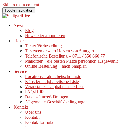
Skip to main content
Toggle navigation
News
Blog
Newsletter abonnieren
Tickets
Ticket Vorbestellung
Ticketcenter – im Herzen von Stuttgart
Telefonische Bestellung – 0711 / 550 660 77
Mailorder – die besten Plätze persönlich ausgewählt
Online Bestellung – nach Saalplan
Service
Locations – alphabetische Liste
Künstler – alphabetische Liste
Veranstalter – alphabetische Liste
FAQ/Hilfe
Datenschutzerklärungen
Allgemeine Geschäftsbedingungen
Kontakt
Über uns
Kontakt
Kontaktformular