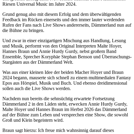
Riesen Universal Music im Jahre 2024.
Grund genug also mit diesem Erfolg und dem überwältigenden
Feedback im Rücken einerseits und den immer lauter werdenden
Rufen der Fans nach Live Shows andererseits, Dämmerland nun auf
die Bühne zu bringen.
Und zwar in einer einzigartigen Mischung aus Handlung, Lesung
und Musik, performt von den Original Interpreten Malte Hoyer,
Hannes Braun und Annie Hurdy Gurdy, nebst großem Band
Ensemble, Sprecher Koryphäe Stephan Benson und Überraschungs-
Stargästen aus der Dämmerland Welt.
Was aus einer kleinen Idee der beiden Macher Hoyer und Braun
2024 begann, mauserte sich schnell zu einem multimedialen Fantasy
Epos aus Hörspiel, Musik und Buch. Und ebenso dreidimensional
sollen auch die Live Shows werden.
Nachdem nun bereits die sehnsüchtig erwartete Fortsetzung
Dämmerland 2 in den Läden steht, erwecken Annie Hurdy Gurdy,
Malte Hoyer und Hannes Braun im Herbst 2026 das Dämmerland
auf der Bühne zum Leben und versprechen eine Show, die sowohl
Groß und Klein begeistern wird.
Braun sagt hierzu: Ich freue mich wahnsinnig darauf dieses