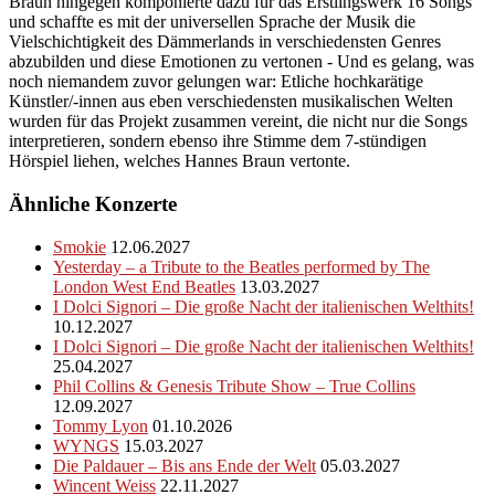
Braun hingegen komponierte dazu für das Erstlingswerk 16 Songs
und schaffte es mit der universellen Sprache der Musik die
Vielschichtigkeit des Dämmerlands in verschiedensten Genres
abzubilden und diese Emotionen zu vertonen - Und es gelang, was
noch niemandem zuvor gelungen war: Etliche hochkarätige
Künstler/-innen aus eben verschiedensten musikalischen Welten
wurden für das Projekt zusammen vereint, die nicht nur die Songs
interpretieren, sondern ebenso ihre Stimme dem 7-stündigen
Hörspiel liehen, welches Hannes Braun vertonte.
Ähnliche Konzerte
Smokie
12.06.2027
Yesterday – a Tribute to the Beatles performed by The
London West End Beatles
13.03.2027
I Dolci Signori – Die große Nacht der italienischen Welthits!
10.12.2027
I Dolci Signori – Die große Nacht der italienischen Welthits!
25.04.2027
Phil Collins & Genesis Tribute Show – True Collins
12.09.2027
Tommy Lyon
01.10.2026
WYNGS
15.03.2027
Die Paldauer – Bis ans Ende der Welt
05.03.2027
Wincent Weiss
22.11.2027