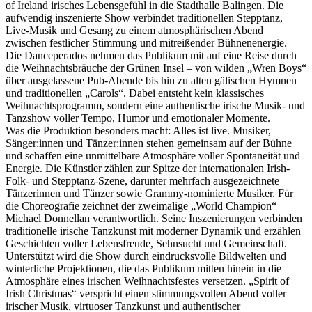
of Ireland irisches Lebensgefühl in die Stadthalle Balingen. Die
aufwendig inszenierte Show verbindet traditionellen Stepptanz,
Live-Musik und Gesang zu einem atmosphärischen Abend
zwischen festlicher Stimmung und mitreißender Bühnenenergie.
Die Danceperados nehmen das Publikum mit auf eine Reise durch
die Weihnachtsbräuche der Grünen Insel – von wilden „Wren Boys“
über ausgelassene Pub-Abende bis hin zu alten gälischen Hymnen
und traditionellen „Carols“. Dabei entsteht kein klassisches
Weihnachtsprogramm, sondern eine authentische irische Musik- und
Tanzshow voller Tempo, Humor und emotionaler Momente.
Was die Produktion besonders macht: Alles ist live. Musiker,
Sänger:innen und Tänzer:innen stehen gemeinsam auf der Bühne
und schaffen eine unmittelbare Atmosphäre voller Spontaneität und
Energie. Die Künstler zählen zur Spitze der internationalen Irish-
Folk- und Stepptanz-Szene, darunter mehrfach ausgezeichnete
Tänzerinnen und Tänzer sowie Grammy-nominierte Musiker. Für
die Choreografie zeichnet der zweimalige „World Champion“
Michael Donnellan verantwortlich. Seine Inszenierungen verbinden
traditionelle irische Tanzkunst mit moderner Dynamik und erzählen
Geschichten voller Lebensfreude, Sehnsucht und Gemeinschaft.
Unterstützt wird die Show durch eindrucksvolle Bildwelten und
winterliche Projektionen, die das Publikum mitten hinein in die
Atmosphäre eines irischen Weihnachtsfestes versetzen. „Spirit of
Irish Christmas“ verspricht einen stimmungsvollen Abend voller
irischer Musik, virtuoser Tanzkunst und authentischer