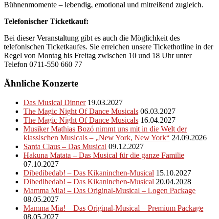
Bühnenmomente – lebendig, emotional und mitreißend zugleich.
Telefonischer Ticketkauf:
Bei dieser Veranstaltung gibt es auch die Möglichkeit des
telefonischen Ticketkaufes. Sie erreichen unsere Tickethotline in der
Regel von Montag bis Freitag zwischen 10 und 18 Uhr unter
Telefon 0711-550 660 77
Ähnliche Konzerte
Das Musical Dinner
19.03.2027
The Magic Night Of Dance Musicals
06.03.2027
The Magic Night Of Dance Musicals
16.04.2027
Musiker Mathias Bozó nimmt uns mit in die Welt der
klassischen Musicals – „New York, New York“
24.09.2026
Santa Claus – Das Musical
09.12.2027
Hakuna Matata – Das Musical für die ganze Familie
07.10.2027
Dibedibedab! – Das Kikaninchen-Musical
15.10.2027
Dibedibedab! – Das Kikaninchen-Musical
20.04.2028
Mamma Mia! – Das Original-Musical – Logen Package
08.05.2027
Mamma Mia! – Das Original-Musical – Premium Package
08.05.2027