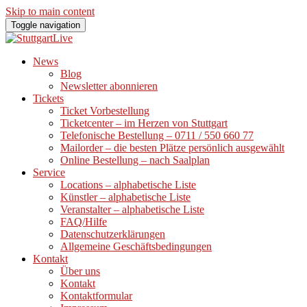
Skip to main content
Toggle navigation
News
Blog
Newsletter abonnieren
Tickets
Ticket Vorbestellung
Ticketcenter – im Herzen von Stuttgart
Telefonische Bestellung – 0711 / 550 660 77
Mailorder – die besten Plätze persönlich ausgewählt
Online Bestellung – nach Saalplan
Service
Locations – alphabetische Liste
Künstler – alphabetische Liste
Veranstalter – alphabetische Liste
FAQ/Hilfe
Datenschutzerklärungen
Allgemeine Geschäftsbedingungen
Kontakt
Über uns
Kontakt
Kontaktformular