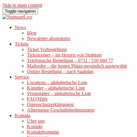
Skip to main content
Toggle navigation
News
Blog
Newsletter abonnieren
Tickets
Ticket Vorbestellung
Ticketcenter – im Herzen von Stuttgart
Telefonische Bestellung – 0711 / 550 660 77
Mailorder – die besten Plätze persönlich ausgewählt
Online Bestellung – nach Saalplan
Service
Locations – alphabetische Liste
Künstler – alphabetische Liste
Veranstalter – alphabetische Liste
FAQ/Hilfe
Datenschutzerklärungen
Allgemeine Geschäftsbedingungen
Kontakt
Über uns
Kontakt
Kontaktformular