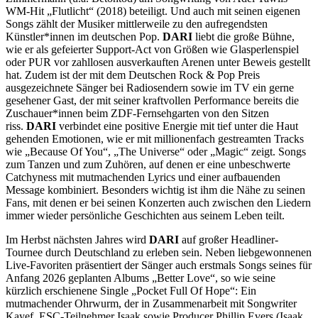
WM-Hit „Flutlicht“ (2018) beteiligt. Und auch mit seinen eigenen
Songs zählt der Musiker mittlerweile zu den aufregendsten
Künstler*innen im deutschen Pop.
DARI
liebt die große Bühne,
wie er als gefeierter Support-Act von Größen wie Glasperlenspiel
oder PUR vor zahllosen ausverkauften Arenen unter Beweis gestellt
hat. Zudem ist der mit dem Deutschen Rock & Pop Preis
ausgezeichnete Sänger bei Radiosendern sowie im TV ein gerne
gesehener Gast, der mit seiner kraftvollen Performance bereits die
Zuschauer*innen beim ZDF-Fernsehgarten von den Sitzen
riss.
DARI
verbindet eine positive Energie mit tief unter die Haut
gehenden Emotionen, wie er mit millionenfach gestreamten Tracks
wie „Because Of You“, „The Universe“ oder „Magic“ zeigt. Songs
zum Tanzen und zum Zuhören, auf denen er eine unbeschwerte
Catchyness mit mutmachenden Lyrics und einer aufbauenden
Message kombiniert. Besonders wichtig ist ihm die Nähe zu seinen
Fans, mit denen er bei seinen Konzerten auch zwischen den Liedern
immer wieder persönliche Geschichten aus seinem Leben teilt.
Im Herbst nächsten Jahres wird
DARI
auf großer Headliner-
Tournee durch Deutschland zu erleben sein. Neben liebgewonnenen
Live-Favoriten präsentiert der Sänger auch erstmals Songs seines für
Anfang 2026 geplanten Albums „Better Love“, so wie seine
kürzlich erschienene Single „Pocket Full Of Hope“: Ein
mutmachender Ohrwurm, der in Zusammenarbeit mit Songwriter
Kayef, ESC-Teilnehmer Isaak sowie Producer Phillip Evers (Isaak,