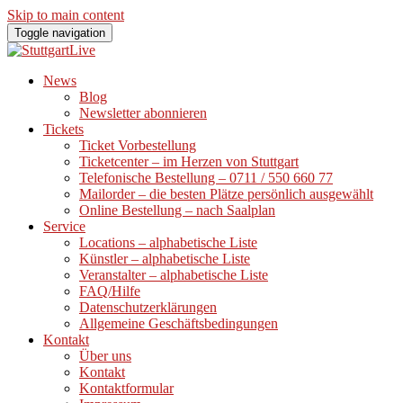
Skip to main content
Toggle navigation
News
Blog
Newsletter abonnieren
Tickets
Ticket Vorbestellung
Ticketcenter – im Herzen von Stuttgart
Telefonische Bestellung – 0711 / 550 660 77
Mailorder – die besten Plätze persönlich ausgewählt
Online Bestellung – nach Saalplan
Service
Locations – alphabetische Liste
Künstler – alphabetische Liste
Veranstalter – alphabetische Liste
FAQ/Hilfe
Datenschutzerklärungen
Allgemeine Geschäftsbedingungen
Kontakt
Über uns
Kontakt
Kontaktformular