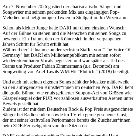
Am 7. November 2026 gastiert der charismatische Sänger und
Songwriter mit seinem packenden Mix aus eingängigen Pop-
Melodien und tiefgründigen Texten in Stuttgart im Im Wizemann.
Schon als kleiner Junge hatte DARI nur einen einzigen Wunsch:
Auf der Bühne zu stehen und die Menschen mit seinen Songs zu
bewegen. Ein Traum, den der Kölner sich in den vergangenen
Jahren Schritt für Schritt erfüllt hat.
Während der Teilnahme an der sechsten Staffel von "The Voice Of
Germany" hat DARI ein Millionenpublikum mit seinen sofort
wiedererkennbaren Vocals begeistert und war später als Teil des
Teams um Producer Fabian Zimmermann (u.a. Betontod) am
Songwriting von Adel Tawils WM-Hit "Flutlicht" (2018) beteiligt.
Und auch mit seinen eigenen Songs zählt der Musiker mittlerweile
zu den aufregendsten Künstler*innen im deutschen Pop. DARI liebt
die große Bühne, wie er als gefeierter Support-Act von Größen wie
Glasperlenspiel oder PUR vor zahllosen ausverkauften Arenen unter
Beweis gestellt hat.
Zudem ist der mit dem Deutschen Rock & Pop Preis ausgezeichnete
Sänger bei Radiosendern sowie im TV ein gerne gesehener Gast,
der mit seiner kraftvollen Performance bereits die Zuschauer*innen
beim ZDF-Fernsehgarten von den Sitzen riss.
DARI verbindet eine positive Energie mit tief unter die Haut