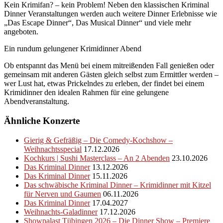
Kein Krimifan? – kein Problem! Neben den klassischen Kriminal
Dinner Veranstaltungen werden auch weitere Dinner Erlebnisse wie
„Das Escape Dinner“, Das Musical Dinner“ und viele mehr
angeboten.
Ein rundum gelungener Krimidinner Abend
Ob entspannt das Menü bei einem mitreißenden Fall genießen oder
gemeinsam mit anderen Gästen gleich selbst zum Ermittler werden –
wer Lust hat, etwas Prickelndes zu erleben, der findet bei einem
Krimidinner den idealen Rahmen für eine gelungene
Abendveranstaltung.
Ähnliche Konzerte
Gierig & Gefräßig – Die Comedy-Kochshow –
Weihnachtsspecial
17.12.2026
Kochkurs | Sushi Masterclass – An 2 Abenden
23.10.2026
Das Kriminal Dinner
13.12.2026
Das Kriminal Dinner
15.11.2026
Das schwäbische Kriminal Dinner – Krimidinner mit Kitzel
für Nerven und Gaumen
06.11.2026
Das Kriminal Dinner
17.04.2027
Weihnachts-Galadinner
17.12.2026
Showpalast Tübingen 2026 – Die Dinner Show – Premiere