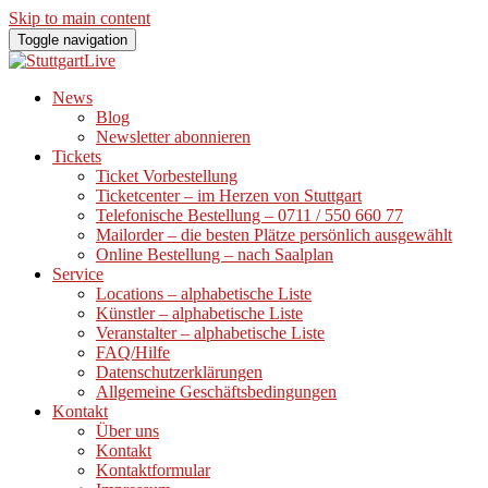
Skip to main content
Toggle navigation
News
Blog
Newsletter abonnieren
Tickets
Ticket Vorbestellung
Ticketcenter – im Herzen von Stuttgart
Telefonische Bestellung – 0711 / 550 660 77
Mailorder – die besten Plätze persönlich ausgewählt
Online Bestellung – nach Saalplan
Service
Locations – alphabetische Liste
Künstler – alphabetische Liste
Veranstalter – alphabetische Liste
FAQ/Hilfe
Datenschutzerklärungen
Allgemeine Geschäftsbedingungen
Kontakt
Über uns
Kontakt
Kontaktformular