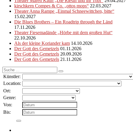
Theater Maren Kaun „Die Riesin und ihr Topf“
29.04.2027
kirschkern Compes & Co. „ottos mops“
22.03.2027
Theater Anna Rampe „Einmal Schneewittchen, bitte“
15.02.2027
Die Blues Brothers – Ein Roadtrip through the Länd
17.11.2026
Theater Fiesemadände „Hörbe mit dem großen Hut“
22.10.2026
Als der kleine Koriander kam
14.10.2026
Der Gott des Gemetzels
01.11.2026
Der Gott des Gemetzels
20.09.2026
Der Gott des Gemetzels
21.11.2026
Suche
nach:
Künstler:
Location:
Ort:
Genre:
Von:
Bis: