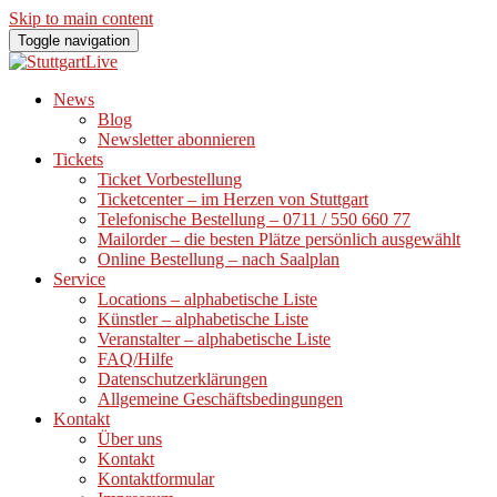
Skip to main content
Toggle navigation
News
Blog
Newsletter abonnieren
Tickets
Ticket Vorbestellung
Ticketcenter – im Herzen von Stuttgart
Telefonische Bestellung – 0711 / 550 660 77
Mailorder – die besten Plätze persönlich ausgewählt
Online Bestellung – nach Saalplan
Service
Locations – alphabetische Liste
Künstler – alphabetische Liste
Veranstalter – alphabetische Liste
FAQ/Hilfe
Datenschutzerklärungen
Allgemeine Geschäftsbedingungen
Kontakt
Über uns
Kontakt
Kontaktformular