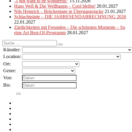
„I just want to be wonderful“
15.11.2026
Hans Well & Die Wellbappn – Cool bleibn!
20.01.2027
Nils Heinrich – Brückentage in Übergangsjacke
21.01.2027
Schlachtplatte – DIE JAHRESENDABRECHNUNG 2026
22.01.2027
Zärtlichkeiten mit Freunden – Die schönsten Momente – So
eine Art Best-Of-Programm
28.01.2027
Suche
nach:
Künstler:
Location:
Ort:
Genre:
Von:
Bis: