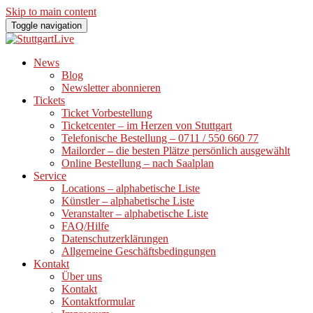
Skip to main content
Toggle navigation
News
Blog
Newsletter abonnieren
Tickets
Ticket Vorbestellung
Ticketcenter – im Herzen von Stuttgart
Telefonische Bestellung – 0711 / 550 660 77
Mailorder – die besten Plätze persönlich ausgewählt
Online Bestellung – nach Saalplan
Service
Locations – alphabetische Liste
Künstler – alphabetische Liste
Veranstalter – alphabetische Liste
FAQ/Hilfe
Datenschutzerklärungen
Allgemeine Geschäftsbedingungen
Kontakt
Über uns
Kontakt
Kontaktformular