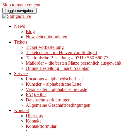
Skip to main content
Toggle navigation
News
Blog
Newsletter abonnieren
Tickets
Ticket Vorbestellung
Ticketcenter – im Herzen von Stuttgart
Telefonische Bestellung – 0711 / 550 660 77
Mailorder – die besten Plätze persönlich ausgewählt
Online Bestellung – nach Saalplan
Service
Locations – alphabetische Liste
Künstler – alphabetische Liste
Veranstalter – alphabetische Liste
FAQ/Hilfe
Datenschutzerklärungen
Allgemeine Geschäftsbedingungen
Kontakt
Über uns
Kontakt
Kontaktformular