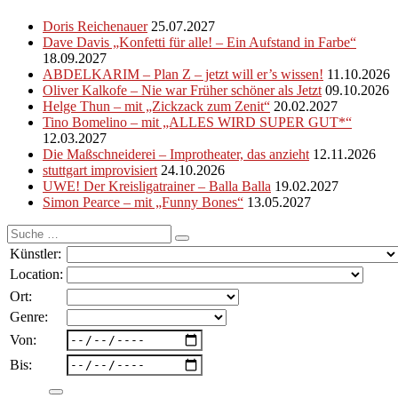
Doris Reichenauer
25.07.2027
Dave Davis „Konfetti für alle! – Ein Aufstand in Farbe“
18.09.2027
ABDELKARIM – Plan Z – jetzt will er’s wissen!
11.10.2026
Oliver Kalkofe – Nie war Früher schöner als Jetzt
09.10.2026
Helge Thun – mit „Zickzack zum Zenit“
20.02.2027
Tino Bomelino – mit „ALLES WIRD SUPER GUT*“
12.03.2027
Die Maßschneiderei – Improtheater, das anzieht
12.11.2026
stuttgart improvisiert
24.10.2026
UWE! Der Kreisligatrainer – Balla Balla
19.02.2027
Simon Pearce – mit „Funny Bones“
13.05.2027
Suche
nach:
Künstler:
Location:
Ort:
Genre:
Von:
Bis: