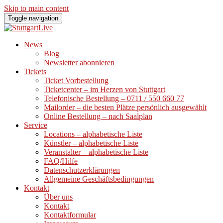
Skip to main content
Toggle navigation
News
Blog
Newsletter abonnieren
Tickets
Ticket Vorbestellung
Ticketcenter – im Herzen von Stuttgart
Telefonische Bestellung – 0711 / 550 660 77
Mailorder – die besten Plätze persönlich ausgewählt
Online Bestellung – nach Saalplan
Service
Locations – alphabetische Liste
Künstler – alphabetische Liste
Veranstalter – alphabetische Liste
FAQ/Hilfe
Datenschutzerklärungen
Allgemeine Geschäftsbedingungen
Kontakt
Über uns
Kontakt
Kontaktformular