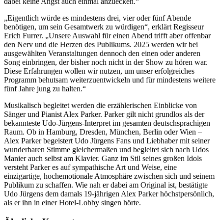
dabei keine Angst auch einmal anzuecken.“
„Eigentlich würde es mindestens drei, vier oder fünf Abende
benötigen, um sein Gesamtwerk zu würdigen“, erklärt Regisseur
Erich Furrer. „Unsere Auswahl für einen Abend trifft aber offenbar
den Nerv und die Herzen des Publikums. 2025 werden wir bei
ausgewählten Veranstaltungen dennoch den einen oder anderen
Song einbringen, der bisher noch nicht in der Show zu hören war.
Diese Erfahrungen wollen wir nutzen, um unser erfolgreiches
Programm behutsam weiterzuentwickeln und für mindestens weitere
fünf Jahre jung zu halten.“
Musikalisch begleitet werden die erzählerischen Einblicke von
Sänger und Pianist Alex Parker. Parker gilt nicht grundlos als der
bekannteste Udo-Jürgens-Interpret im gesamten deutschsprachigen
Raum. Ob in Hamburg, Dresden, München, Berlin oder Wien –
Alex Parker begeistert Udo Jürgens Fans und Liebhaber mit seiner
wunderbaren Stimme gleichermaßen und begleitet sich nach Udos
Manier auch selbst am Klavier. Ganz im Stil seines großen Idols
versteht Parker es auf sympathische Art und Weise, eine
einzigartige, hochemotionale Atmosphäre zwischen sich und seinem
Publikum zu schaffen. Wie nah er dabei am Original ist, bestätigte
Udo Jürgens dem damals 19-jährigen Alex Parker höchstpersönlich,
als er ihn in einer Hotel-Lobby singen hörte.