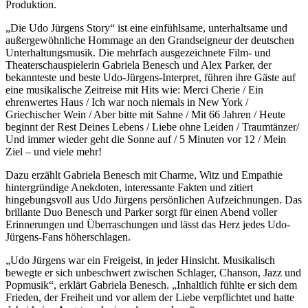
Produktion.
„Die Udo Jürgens Story“ ist eine einfühlsame, unterhaltsame und
außergewöhnliche Hommage an den Grandseigneur der deutschen
Unterhaltungsmusik. Die mehrfach ausgezeichnete Film- und
Theaterschauspielerin Gabriela Benesch und Alex Parker, der
bekannteste und beste Udo-Jürgens-Interpret, führen ihre Gäste auf
eine musikalische Zeitreise mit Hits wie: Merci Cherie / Ein
ehrenwertes Haus / Ich war noch niemals in New York /
Griechischer Wein / Aber bitte mit Sahne / Mit 66 Jahren / Heute
beginnt der Rest Deines Lebens / Liebe ohne Leiden / Traumtänzer/
Und immer wieder geht die Sonne auf / 5 Minuten vor 12 / Mein
Ziel – und viele mehr!
Dazu erzählt Gabriela Benesch mit Charme, Witz und Empathie
hintergründige Anekdoten, interessante Fakten und zitiert
hingebungsvoll aus Udo Jürgens persönlichen Aufzeichnungen. Das
brillante Duo Benesch und Parker sorgt für einen Abend voller
Erinnerungen und Überraschungen und lässt das Herz jedes Udo-
Jürgens-Fans höherschlagen.
„Udo Jürgens war ein Freigeist, in jeder Hinsicht. Musikalisch
bewegte er sich unbeschwert zwischen Schlager, Chanson, Jazz und
Popmusik“, erklärt Gabriela Benesch. „Inhaltlich fühlte er sich dem
Frieden, der Freiheit und vor allem der Liebe verpflichtet und hatte