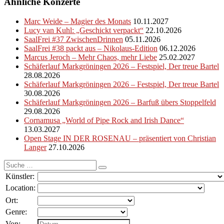
Ähnliche Konzerte
Marc Weide – Magier des Monats
10.11.2027
Lucy van Kuhl: „Geschickt verpackt“
22.10.2026
SaalFrei #37 ZwischenDrinnen
05.11.2026
SaalFrei #38 packt aus – Nikolaus-Edition
06.12.2026
Marcus Jeroch – Mehr Chaos, mehr Liebe
25.02.2027
Schäferlauf Markgröningen 2026 – Festspiel, Der treue Bartel
28.08.2026
Schäferlauf Markgröningen 2026 – Festspiel, Der treue Bartel
30.08.2026
Schäferlauf Markgröningen 2026 – Barfuß übers Stoppelfeld
29.08.2026
Cornamusa „World of Pipe Rock and Irish Dance“
13.03.2027
Open Stage IN DER ROSENAU – präsentiert von Christian
Langer
27.10.2026
Suche
nach:
Künstler:
Location:
Ort:
Genre:
Von: