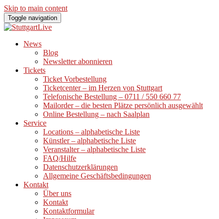
Skip to main content
Toggle navigation
News
Blog
Newsletter abonnieren
Tickets
Ticket Vorbestellung
Ticketcenter – im Herzen von Stuttgart
Telefonische Bestellung – 0711 / 550 660 77
Mailorder – die besten Plätze persönlich ausgewählt
Online Bestellung – nach Saalplan
Service
Locations – alphabetische Liste
Künstler – alphabetische Liste
Veranstalter – alphabetische Liste
FAQ/Hilfe
Datenschutzerklärungen
Allgemeine Geschäftsbedingungen
Kontakt
Über uns
Kontakt
Kontaktformular