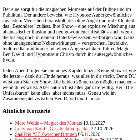
Der eine sorgt für die magischen Momente auf der Bühne und im
Publikum. Der andere beweist, wie Hypnose Außergewöhnliches
aus jedem Menschen herausholt, der ohne Angst und mit Offenheit
das „Besondere“ zulässt. Ihre Show – eine explosive Mischung aus
phantastischer Illusion und neu gewonnener Realität – auch wenn
die bislang noch in deinem Unterbewusstsein verborgen war. Ganz
ohne unangenehme Nebenwirkungen – versprochen. Interaktiv,
multimedial und immer mit einem Augenzwinkern führen Magier
Ben David und Hypnotiseur Christo durch ihr außergewöhnliches
Event.
Jeden Abend fügen sie ein neues Kapitel hinzu. Keine Show ist wie
die letzte – dank dir! Finde heraus, was alles in dir steckt. Denn DU
wirst zum Star der Show. Die beiden können das möglich machen –
wenn du es willst. Aber natürlich ist alles ganz freiwillig. Bei „Die
Unfassbaren“ kann alles, aber nichts muss. Genau wie im
Zusammenspiel zwischen Ben David und Christo.
Ähnliche Konzerte
Marc Weide – Magier des Monats
10.11.2027
Lucy van Kuhl: „Geschickt verpackt“
22.10.2026
SaalFrei #37 ZwischenDrinnen
05.11.2026
SaalFrei #38 packt aus – Nikolaus-Edition
06.12.2026