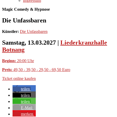
Impressum
Magic Comedy & Hypnose
Die Unfassbaren
Künstler:
Die Unfassbaren
Samstag, 13.03.2027
|
Liederkranzhalle
Botnang
Beginn:
20:00 Uhr
Preis:
49,50 - 39,50 - 29,50 - 69,50 Euro
Ticket online kaufen
teilen
teilen
teilen
E-Mail
merken