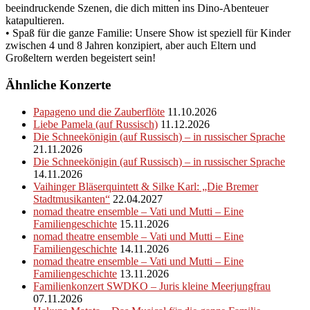
beeindruckende Szenen, die dich mitten ins Dino-Abenteuer
katapultieren.
• Spaß für die ganze Familie: Unsere Show ist speziell für Kinder
zwischen 4 und 8 Jahren konzipiert, aber auch Eltern und
Großeltern werden begeistert sein!
Ähnliche Konzerte
Papageno und die Zauberflöte
11.10.2026
Liebe Pamela (auf Russisch)
11.12.2026
Die Schneekönigin (auf Russisch) – in russischer Sprache
21.11.2026
Die Schneekönigin (auf Russisch) – in russischer Sprache
14.11.2026
Vaihinger Bläserquintett & Silke Karl: „Die Bremer
Stadtmusikanten“
22.04.2027
nomad theatre ensemble – Vati und Mutti – Eine
Familiengeschichte
15.11.2026
nomad theatre ensemble – Vati und Mutti – Eine
Familiengeschichte
14.11.2026
nomad theatre ensemble – Vati und Mutti – Eine
Familiengeschichte
13.11.2026
Familienkonzert SWDKO – Juris kleine Meerjungfrau
07.11.2026