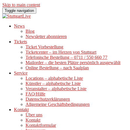
Skip to main content
Toggle navigation
News
Blog
Newsletter abonnieren
Tickets
Ticket Vorbestellung
Ticketcenter – im Herzen von Stuttgart
Telefonische Bestellung – 0711 / 550 660 77
Mailorder – die besten Plätze persönlich ausgewählt
Online Bestellung – nach Saalplan
Service
Locations – alphabetische Liste
Künstler – alphabetische Liste
Veranstalter – alphabetische Liste
FAQ/Hilfe
Datenschutzerklärungen
Allgemeine Geschäftsbedingungen
Kontakt
Über uns
Kontakt
Kontaktformular