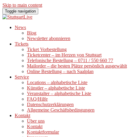
Skip to main content
Toggle navigation
News
Blog
Newsletter abonnieren
Tickets
Ticket Vorbestellung
Ticketcenter – im Herzen von Stuttgart
Telefonische Bestellung – 0711 / 550 660 77
Mailorder – die besten Plätze persönlich ausgewählt
Online Bestellung – nach Saalplan
Service
Locations – alphabetische Liste
Künstler – alphabetische Liste
Veranstalter – alphabetische Liste
FAQ/Hilfe
Datenschutzerklärungen
Allgemeine Geschäftsbedingungen
Kontakt
Über uns
Kontakt
Kontaktformular