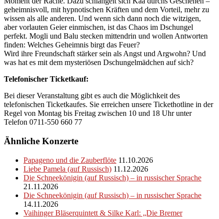
Moment der Rache. Dazu schlängelt sich Kaa durchs Geschehen –
geheimnisvoll, mit hypnotischen Kräften und dem Vorteil, mehr zu
wissen als alle anderen. Und wenn sich dann noch die witzigen,
aber vorlauten Geier einmischen, ist das Chaos im Dschungel
perfekt. Mogli und Balu stecken mittendrin und wollen Antworten
finden: Welches Geheimnis birgt das Feuer?
Wird ihre Freundschaft stärker sein als Angst und Argwohn? Und
was hat es mit dem mysteriösen Dschungelmädchen auf sich?
Telefonischer Ticketkauf:
Bei dieser Veranstaltung gibt es auch die Möglichkeit des
telefonischen Ticketkaufes. Sie erreichen unsere Tickethotline in der
Regel von Montag bis Freitag zwischen 10 und 18 Uhr unter
Telefon 0711-550 660 77
Ähnliche Konzerte
Papageno und die Zauberflöte
11.10.2026
Liebe Pamela (auf Russisch)
11.12.2026
Die Schneekönigin (auf Russisch) – in russischer Sprache
21.11.2026
Die Schneekönigin (auf Russisch) – in russischer Sprache
14.11.2026
Vaihinger Bläserquintett & Silke Karl: „Die Bremer