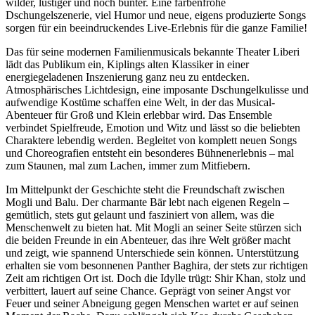
wilder, lustiger und noch bunter. Eine farbenfrohe
Dschungelszenerie, viel Humor und neue, eigens produzierte Songs
sorgen für ein beeindruckendes Live-Erlebnis für die ganze Familie!
Das für seine modernen Familienmusicals bekannte Theater Liberi
lädt das Publikum ein, Kiplings alten Klassiker in einer
energiegeladenen Inszenierung ganz neu zu entdecken.
Atmosphärisches Lichtdesign, eine imposante Dschungelkulisse und
aufwendige Kostüme schaffen eine Welt, in der das Musical-
Abenteuer für Groß und Klein erlebbar wird. Das Ensemble
verbindet Spielfreude, Emotion und Witz und lässt so die beliebten
Charaktere lebendig werden. Begleitet von komplett neuen Songs
und Choreografien entsteht ein besonderes Bühnenerlebnis – mal
zum Staunen, mal zum Lachen, immer zum Mitfiebern.
Im Mittelpunkt der Geschichte steht die Freundschaft zwischen
Mogli und Balu. Der charmante Bär lebt nach eigenen Regeln –
gemütlich, stets gut gelaunt und fasziniert von allem, was die
Menschenwelt zu bieten hat. Mit Mogli an seiner Seite stürzen sich
die beiden Freunde in ein Abenteuer, das ihre Welt größer macht
und zeigt, wie spannend Unterschiede sein können. Unterstützung
erhalten sie vom besonnenen Panther Baghira, der stets zur richtigen
Zeit am richtigen Ort ist. Doch die Idylle trügt: Shir Khan, stolz und
verbittert, lauert auf seine Chance. Geprägt von seiner Angst vor
Feuer und seiner Abneigung gegen Menschen wartet er auf seinen