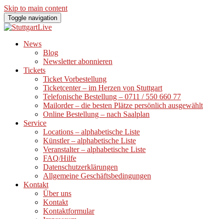
Skip to main content
Toggle navigation
News
Blog
Newsletter abonnieren
Tickets
Ticket Vorbestellung
Ticketcenter – im Herzen von Stuttgart
Telefonische Bestellung – 0711 / 550 660 77
Mailorder – die besten Plätze persönlich ausgewählt
Online Bestellung – nach Saalplan
Service
Locations – alphabetische Liste
Künstler – alphabetische Liste
Veranstalter – alphabetische Liste
FAQ/Hilfe
Datenschutzerklärungen
Allgemeine Geschäftsbedingungen
Kontakt
Über uns
Kontakt
Kontaktformular