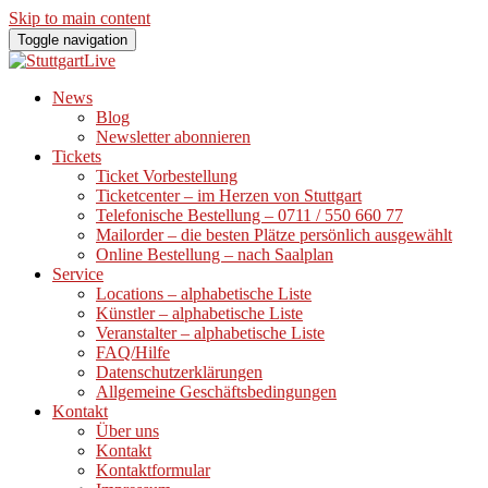
Skip to main content
Toggle navigation
News
Blog
Newsletter abonnieren
Tickets
Ticket Vorbestellung
Ticketcenter – im Herzen von Stuttgart
Telefonische Bestellung – 0711 / 550 660 77
Mailorder – die besten Plätze persönlich ausgewählt
Online Bestellung – nach Saalplan
Service
Locations – alphabetische Liste
Künstler – alphabetische Liste
Veranstalter – alphabetische Liste
FAQ/Hilfe
Datenschutzerklärungen
Allgemeine Geschäftsbedingungen
Kontakt
Über uns
Kontakt
Kontaktformular