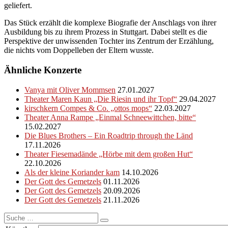
geliefert.
Das Stück erzählt die komplexe Biografie der Anschlags von ihrer
Ausbildung bis zu ihrem Prozess in Stuttgart. Dabei stellt es die
Perspektive der unwissenden Tochter ins Zentrum der Erzählung,
die nichts vom Doppelleben der Eltern wusste.
Ähnliche Konzerte
Vanya mit Oliver Mommsen
27.01.2027
Theater Maren Kaun „Die Riesin und ihr Topf“
29.04.2027
kirschkern Compes & Co. „ottos mops“
22.03.2027
Theater Anna Rampe „Einmal Schneewittchen, bitte“
15.02.2027
Die Blues Brothers – Ein Roadtrip through the Länd
17.11.2026
Theater Fiesemadände „Hörbe mit dem großen Hut“
22.10.2026
Als der kleine Koriander kam
14.10.2026
Der Gott des Gemetzels
01.11.2026
Der Gott des Gemetzels
20.09.2026
Der Gott des Gemetzels
21.11.2026
Suche
nach: