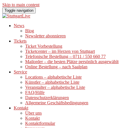
Skip to main content
Toggle navigation
News
Blog
Newsletter abonnieren
Tickets
Ticket Vorbestellung
Ticketcenter – im Herzen von Stuttgart
Telefonische Bestellung – 0711 / 550 660 77
Mailorder – die besten Plätze persönlich ausgewählt
Online Bestellung – nach Saalplan
Service
Locations – alphabetische Liste
Künstler – alphabetische Liste
Veranstalter – alphabetische Liste
FAQ/Hilfe
Datenschutzerklärungen
Allgemeine Geschäftsbedingungen
Kontakt
Über uns
Kontakt
Kontaktformular