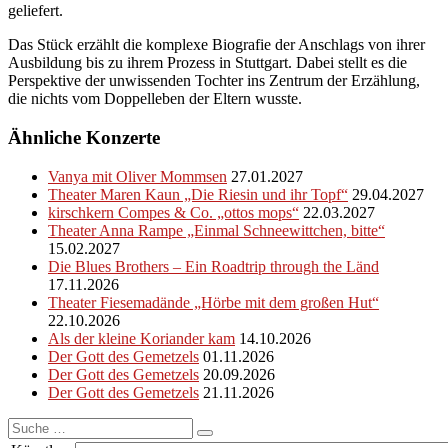
geliefert.
Das Stück erzählt die komplexe Biografie der Anschlags von ihrer
Ausbildung bis zu ihrem Prozess in Stuttgart. Dabei stellt es die
Perspektive der unwissenden Tochter ins Zentrum der Erzählung,
die nichts vom Doppelleben der Eltern wusste.
Ähnliche Konzerte
Vanya mit Oliver Mommsen
27.01.2027
Theater Maren Kaun „Die Riesin und ihr Topf“
29.04.2027
kirschkern Compes & Co. „ottos mops“
22.03.2027
Theater Anna Rampe „Einmal Schneewittchen, bitte“
15.02.2027
Die Blues Brothers – Ein Roadtrip through the Länd
17.11.2026
Theater Fiesemadände „Hörbe mit dem großen Hut“
22.10.2026
Als der kleine Koriander kam
14.10.2026
Der Gott des Gemetzels
01.11.2026
Der Gott des Gemetzels
20.09.2026
Der Gott des Gemetzels
21.11.2026
Suche
nach: