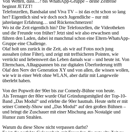
Von Wetten, dass…? bis WhatsApp-Gruppe – deine Zeitreise
beginnt JETZT!
Telefonzellen, Bandsalat und Viva TV – ist das echt schon so lang
her? Eigentlich sind wir doch noch Jugendliche – nur mit
jahrelanger Erfahrung… und Rückenschmerzen!
Wo ist die Zeit eigentlich hin? Die Telefonzellen, die Videotheken
und die Freunde von früher? Jetzt sind wir also erwachsen und
führen den Laden, dabei ist manchmal schon eine Eltern-WhatsApp-
Gruppe eine Challenge.
Olaf holt uns zurück in die Zeit, als wir auf Fotos noch jung
aussahen (ohne Filter), und zeigt mit treffsicheren Pointen, wie
verrückt und liebenswert das Leben damals war – und heute ist. Von
Elternchaos, Alltagspannen bis zur digitalen Überforderung trifft
Olaf den Nerv der Generation XY und von allen, die wissen wollen,
wie wir in einer Welt ohne WLAN, aber dafür mit Langeweile
überlebt haben.
Von der Popwelt der 90er bis zur Comedy-Bühne von heute.
Als Teenager der 80er wurde Olaf Gründungsmitglied der Top-10-
Band „Das Modul“ und erlebte die 90er hautnah. Heute steht er mit
seiner Comedy-Show und „Das Modul“ auf den großen Bühnen –
und bringt die Zuschauer mit einer Mischung aus Nostalgie und
Humor zum Strahlen.
Warum du diese Show nicht verpassen darfst?