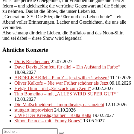
Es ist die perfekte Gelegenheit, mit Freunden die gute alte Zeit zu
feiern – und gleichzeitig die verrückte Gegenwart auf die Schippe
zu nehmen. Das ist die Show, die unser Leben ist.
„Generation XY: Die 80er, die 90er und das Leben heute“ – ein
Abend voller Erinnerungen, Lacher und Geschichten, die uns alle
verbinden.
Also schnapp dir deine Lieben, die Buffalos und das Neon-Shirt
und sei dabei – diese Show wird legendär!
Ähnliche Konzerte
Doris Reichenauer
25.07.2027
Dave Davis „Konfetti für alle! – Ein Aufstand in Farbe“
18.09.2027
ABDELKARIM – Plan Z – jetzt will er’s wissen!
11.10.2026
Oliver Kalkofe – Nie war Früher schöner als Jetzt
09.10.2026
Helge Thun – mit „Zickzack zum Zenit“
20.02.2027
Tino Bomelino – mit „ALLES WIRD SUPER GUT*“
12.03.2027
Die Maßschneiderei – Improtheater, das anzieht
12.11.2026
stuttgart improvisiert
24.10.2026
UWE! Der Kreisligatrainer – Balla Balla
19.02.2027
Simon Pearce – mit „Funny Bones“
13.05.2027
Suche