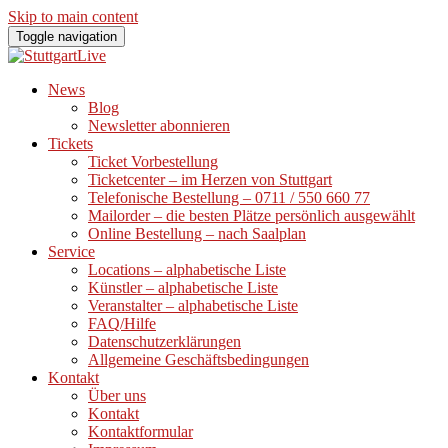
Skip to main content
Toggle navigation
News
Blog
Newsletter abonnieren
Tickets
Ticket Vorbestellung
Ticketcenter – im Herzen von Stuttgart
Telefonische Bestellung – 0711 / 550 660 77
Mailorder – die besten Plätze persönlich ausgewählt
Online Bestellung – nach Saalplan
Service
Locations – alphabetische Liste
Künstler – alphabetische Liste
Veranstalter – alphabetische Liste
FAQ/Hilfe
Datenschutzerklärungen
Allgemeine Geschäftsbedingungen
Kontakt
Über uns
Kontakt
Kontaktformular