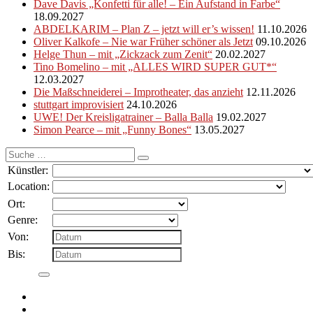
Dave Davis „Konfetti für alle! – Ein Aufstand in Farbe“
18.09.2027
ABDELKARIM – Plan Z – jetzt will er’s wissen!
11.10.2026
Oliver Kalkofe – Nie war Früher schöner als Jetzt
09.10.2026
Helge Thun – mit „Zickzack zum Zenit“
20.02.2027
Tino Bomelino – mit „ALLES WIRD SUPER GUT*“
12.03.2027
Die Maßschneiderei – Improtheater, das anzieht
12.11.2026
stuttgart improvisiert
24.10.2026
UWE! Der Kreisligatrainer – Balla Balla
19.02.2027
Simon Pearce – mit „Funny Bones“
13.05.2027
Suche
nach:
Künstler:
Location:
Ort:
Genre:
Von:
Bis: