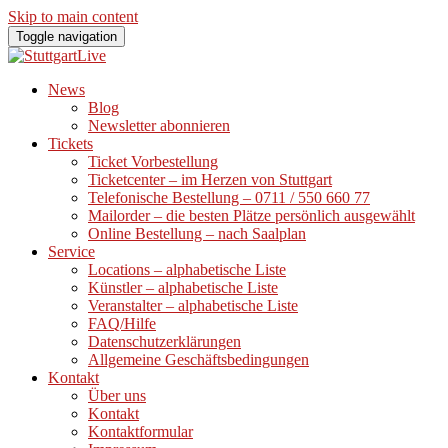
Skip to main content
Toggle navigation
News
Blog
Newsletter abonnieren
Tickets
Ticket Vorbestellung
Ticketcenter – im Herzen von Stuttgart
Telefonische Bestellung – 0711 / 550 660 77
Mailorder – die besten Plätze persönlich ausgewählt
Online Bestellung – nach Saalplan
Service
Locations – alphabetische Liste
Künstler – alphabetische Liste
Veranstalter – alphabetische Liste
FAQ/Hilfe
Datenschutzerklärungen
Allgemeine Geschäftsbedingungen
Kontakt
Über uns
Kontakt
Kontaktformular