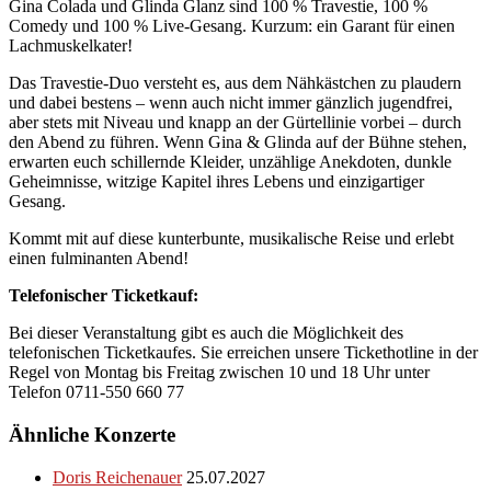
Gina Colada und Glinda Glanz sind 100 % Travestie, 100 %
Comedy und 100 % Live-Gesang. Kurzum: ein Garant für einen
Lachmuskelkater!
Das Travestie-Duo versteht es, aus dem Nähkästchen zu plaudern
und dabei bestens – wenn auch nicht immer gänzlich jugendfrei,
aber stets mit Niveau und knapp an der Gürtellinie vorbei – durch
den Abend zu führen. Wenn Gina & Glinda auf der Bühne stehen,
erwarten euch schillernde Kleider, unzählige Anekdoten, dunkle
Geheimnisse, witzige Kapitel ihres Lebens und einzigartiger
Gesang.
Kommt mit auf diese kunterbunte, musikalische Reise und erlebt
einen fulminanten Abend!
Telefonischer Ticketkauf:
Bei dieser Veranstaltung gibt es auch die Möglichkeit des
telefonischen Ticketkaufes. Sie erreichen unsere Tickethotline in der
Regel von Montag bis Freitag zwischen 10 und 18 Uhr unter
Telefon 0711-550 660 77
Ähnliche Konzerte
Doris Reichenauer
25.07.2027