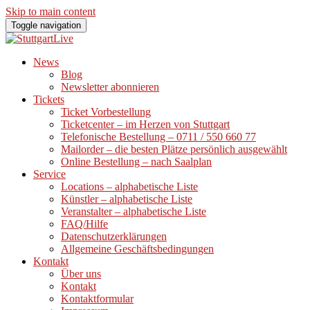
Skip to main content
Toggle navigation
News
Blog
Newsletter abonnieren
Tickets
Ticket Vorbestellung
Ticketcenter – im Herzen von Stuttgart
Telefonische Bestellung – 0711 / 550 660 77
Mailorder – die besten Plätze persönlich ausgewählt
Online Bestellung – nach Saalplan
Service
Locations – alphabetische Liste
Künstler – alphabetische Liste
Veranstalter – alphabetische Liste
FAQ/Hilfe
Datenschutzerklärungen
Allgemeine Geschäftsbedingungen
Kontakt
Über uns
Kontakt
Kontaktformular