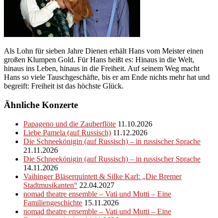
Als Lohn für sieben Jahre Dienen erhält Hans vom Meister einen
großen Klumpen Gold. Für Hans heißt es: Hinaus in die Welt,
hinaus ins Leben, hinaus in die Freiheit. Auf seinem Weg macht
Hans so viele Tauschgeschäfte, bis er am Ende nichts mehr hat und
begreift: Freiheit ist das höchste Glück.
Ähnliche Konzerte
Papageno und die Zauberflöte
11.10.2026
Liebe Pamela (auf Russisch)
11.12.2026
Die Schneekönigin (auf Russisch) – in russischer Sprache
21.11.2026
Die Schneekönigin (auf Russisch) – in russischer Sprache
14.11.2026
Vaihinger Bläserquintett & Silke Karl: „Die Bremer
Stadtmusikanten“
22.04.2027
nomad theatre ensemble – Vati und Mutti – Eine
Familiengeschichte
15.11.2026
nomad theatre ensemble – Vati und Mutti – Eine