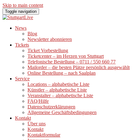
Skip to main content
Toggle navigation
News
Blog
Newsletter abonnieren
Tickets
Ticket Vorbestellung
Ticketcenter – im Herzen von Stuttgart
Telefonische Bestellung – 0711 / 550 660 77
Mailorder – die besten Plätze persönlich ausgewählt
Online Bestellung – nach Saalplan
Service
Locations – alphabetische Liste
Künstler – alphabetische Liste
Veranstalter – alphabetische Liste
FAQ/Hilfe
Datenschutzerklärungen
Allgemeine Geschäftsbedingungen
Kontakt
Über uns
Kontakt
Kontaktformular