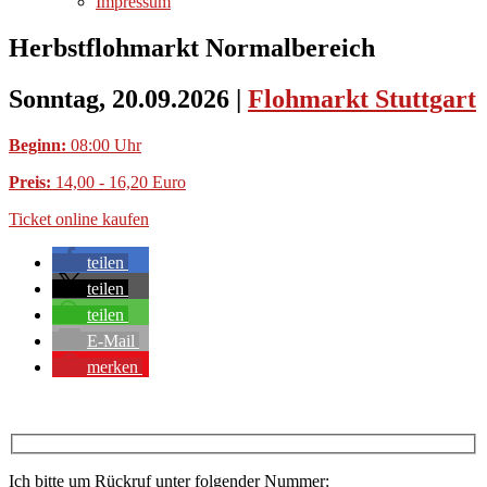
Impressum
Herbstflohmarkt Normalbereich
Sonntag, 20.09.2026
|
Flohmarkt Stuttgart
Beginn:
08:00 Uhr
Preis:
14,00 - 16,20 Euro
Ticket online kaufen
teilen
teilen
teilen
E-Mail
merken
Ich bitte um Rückruf unter folgender Nummer: