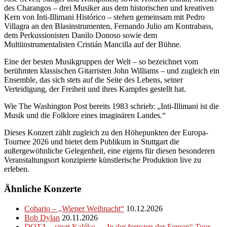
des Charangos – drei Musiker aus dem historischen und kreativen
Kern von Inti-Illimani Histórico – stehen gemeinsam mit Pedro
Villagra an den Blasinstrumenten, Fernando Julio am Kontrabass,
dem Perkussionisten Danilo Donoso sowie dem
Multiinstrumentalisten Cristián Mancilla auf der Bühne.
Eine der besten Musikgruppen der Welt – so bezeichnet vom
berühmten klassischen Gitarristen John Williams – und zugleich ein
Ensemble, das sich stets auf die Seite des Lebens, seiner
Verteidigung, der Freiheit und ihres Kampfes gestellt hat.
Wie The Washington Post bereits 1983 schrieb: „Inti-Illimani ist die
Musik und die Folklore eines imaginären Landes.“
Dieses Konzert zählt zugleich zu den Höhepunkten der Europa-
Tournee 2026 und bietet dem Publikum in Stuttgart die
außergewöhnliche Gelegenheit, eine eigens für diesen besonderen
Veranstaltungsort konzipierte künstlerische Produktion live zu
erleben.
Ähnliche Konzerte
Cobario – „Wiener Weihnacht“
10.12.2026
Bob Dylan
20.11.2026
DOTA – singt Kaléko – „In der fernsten der Fernen“ Tour