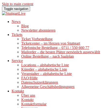
Skip to main content
Toggle navigation
News
Blog
Newsletter abonnieren
Tickets
Ticket Vorbestellung
Ticketcenter – im Herzen von Stuttgart
Telefonische Bestellung – 0711 / 550 660 77
Mailorder – die besten Plätze persönlich ausgewählt
Online Bestellung – nach Saalplan
Service
Locations – alphabetische Liste
Künstler – alphabetische Liste
Veranstalter – alphabetische Liste
FAQ/Hilfe
Datenschutzerklärungen
Allgemeine Geschäftsbedingungen
Kontakt
Über uns
Kontakt
Kontaktformular