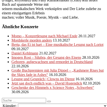
(Flügel, Keyboard) und Fany Kammerlander (Cello) sein neues
Buch auf spannende Weise mit
seinem musikalischen Werk verknüpfen und Der Liebe zuliebe zu
einem einzigartigen Erlebnis
machen; voller Musik, Poesie, Mystik – und Liebe.
Ähnliche Konzerte
Momo – Konzertlesung nach Michael Ende
20.11.2027
Mordskerle morden anders
13.10.2027
Berta, das Ei ist hart – Eine musikalische Lesung nach Loriot
09.10.2027
Daniel Kehlmann
21.02.2027
Imogen Rost – Silubra, der Gesang des Eisens
28.10.2026
Geboren, aufgewachsen und ermordet in Deutschland
22.10.2026
Große Buchpremiere mit Julia Dippel – „Kashmere Rises but
the Skies fade in Ashes“
16.10.2026
Lesung und Gespräch | Clowns im Dienst
16.10.2026
Jetzt sag doch endlich was – David Hugendick
02.10.2026
Geschenke des Himmels x Science Notes „Schweben“
30.09.2026
Suche
nach:
Künstler: