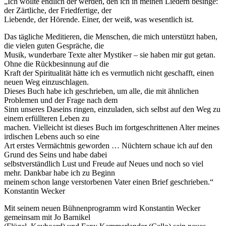
„Ich wollte endlich der werden, den ich in meinen Liedern besinge:
der Zärtliche, der Friedfertige, der
Liebende, der Hörende. Einer, der weiß, was wesentlich ist.
Das tägliche Meditieren, die Menschen, die mich unterstützt haben,
die vielen guten Gespräche, die
Musik, wunderbare Texte alter Mystiker – sie haben mir gut getan.
Ohne die Rückbesinnung auf die
Kraft der Spiritualität hätte ich es vermutlich nicht geschafft, einen
neuen Weg einzuschlagen.
Dieses Buch habe ich geschrieben, um alle, die mit ähnlichen
Problemen und der Frage nach dem
Sinn unseres Daseins ringen, einzuladen, sich selbst auf den Weg zu
einem erfüllteren Leben zu
machen. Vielleicht ist dieses Buch im fortgeschrittenen Alter meines
irdischen Lebens auch so eine
Art erstes Vermächtnis geworden … Nüchtern schaue ich auf den
Grund des Seins und habe dabei
selbstverständlich Lust und Freude auf Neues und noch so viel
mehr. Dankbar habe ich zu Beginn
meinem schon lange verstorbenen Vater einen Brief geschrieben.“
Konstantin Wecker
Mit seinem neuen Bühnenprogramm wird Konstantin Wecker
gemeinsam mit Jo Barnikel