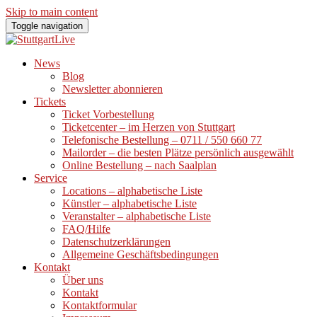
Skip to main content
Toggle navigation
News
Blog
Newsletter abonnieren
Tickets
Ticket Vorbestellung
Ticketcenter – im Herzen von Stuttgart
Telefonische Bestellung – 0711 / 550 660 77
Mailorder – die besten Plätze persönlich ausgewählt
Online Bestellung – nach Saalplan
Service
Locations – alphabetische Liste
Künstler – alphabetische Liste
Veranstalter – alphabetische Liste
FAQ/Hilfe
Datenschutzerklärungen
Allgemeine Geschäftsbedingungen
Kontakt
Über uns
Kontakt
Kontaktformular