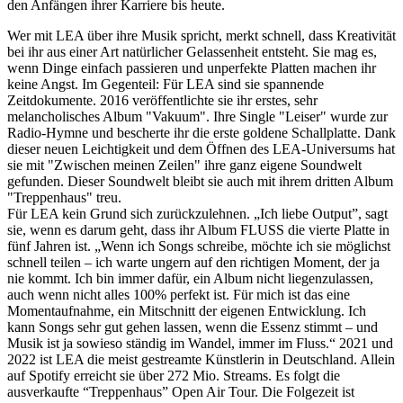
den Anfängen ihrer Karriere bis heute.
Wer mit LEA über ihre Musik spricht, merkt schnell, dass Kreativität
bei ihr aus einer Art natürlicher Gelassenheit entsteht. Sie mag es,
wenn Dinge einfach passieren und unperfekte Platten machen ihr
keine Angst. Im Gegenteil: Für LEA sind sie spannende
Zeitdokumente. 2016 veröffentlichte sie ihr erstes, sehr
melancholisches Album "Vakuum". Ihre Single "Leiser" wurde zur
Radio-Hymne und bescherte ihr die erste goldene Schallplatte. Dank
dieser neuen Leichtigkeit und dem Öffnen des LEA-Universums hat
sie mit "Zwischen meinen Zeilen" ihre ganz eigene Soundwelt
gefunden. Dieser Soundwelt bleibt sie auch mit ihrem dritten Album
"Treppenhaus" treu.
Für LEA kein Grund sich zurückzulehnen. „Ich liebe Output”, sagt
sie, wenn es darum geht, dass ihr Album FLUSS die vierte Platte in
fünf Jahren ist. „Wenn ich Songs schreibe, möchte ich sie möglichst
schnell teilen – ich warte ungern auf den richtigen Moment, der ja
nie kommt. Ich bin immer dafür, ein Album nicht liegenzulassen,
auch wenn nicht alles 100% perfekt ist. Für mich ist das eine
Momentaufnahme, ein Mitschnitt der eigenen Entwicklung. Ich
kann Songs sehr gut gehen lassen, wenn die Essenz stimmt – und
Musik ist ja sowieso ständig im Wandel, immer im Fluss.“ 2021 und
2022 ist LEA die meist gestreamte Künstlerin in Deutschland. Allein
auf Spotify erreicht sie über 272 Mio. Streams. Es folgt die
ausverkaufte “Treppenhaus” Open Air Tour. Die Folgezeit ist