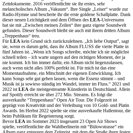
Zeitdokumente. 2016 veröffentlichte sie ihr erstes, sehr
melancholisches Album „Vakuum“. Ihre Single „Leiser“ wurde zur
Radio-Hymne und bescherte ihr die erste goldene Schallplatte. Dank
dieser neuen Leichtigkeit und dem Öffnen des
LEA
-Universums
hat sie mit „Zwischen meinen Zeilen“ ihre ganz eigene Soundwelt
gefunden. Dieser Soundwelt bleibt sie auch mit ihrem dritten Album
„Treppenhaus“ treu.
Für
LEA
kein Grund sich zurückzulehnen. „Ich liebe Output”, sagt
sie, wenn es darum geht, dass ihr Album FLUSS die vierte Platte in
fünf Jahren ist. „Wenn ich Songs schreibe, möchte ich sie möglichst
schnell teilen – ich warte ungern auf den richtigen Moment, der ja
nie kommt. Ich bin immer dafür, ein Album nicht liegenzulassen,
auch wenn nicht alles 100% perfekt ist. Für mich ist das eine
Momentaufnahme, ein Mitschnitt der eigenen Entwicklung. Ich
kann Songs sehr gut gehen lassen, wenn die Essenz stimmt – und
Musik ist ja sowieso ständig im Wandel, immer im Fluss.“ 2021 und
2022 ist
LEA
die meistgestreamte Künstlerin in Deutschland. Allein
auf Spotify erreicht sie über 272 Mio. Streams. Es folgt die
ausverkaufte “Treppenhaus” Open Air Tour. Die Folgezeit ist
geprägt von Kreativität und der Verleihung von 10 Gold- und Platin
Awards. Im Herbst 2022 spielte sie eine ausverkaufte Hallentour, die
beim Publikum für Begeisterung sorgt.
Bevor
LEA
im Sommer 2023 insgesamt 23 Open Air Shows
spielte, veröffentlichte die Wahlberlinerin mit “Bülowstrasse“ ein
Album ganz entgegen dem Zeitgeist, mit dem die Straße ihren festen