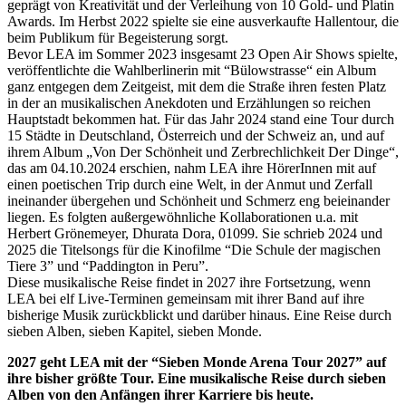
geprägt von Kreativität und der Verleihung von 10 Gold- und Platin
Awards. Im Herbst 2022 spielte sie eine ausverkaufte Hallentour, die
beim Publikum für Begeisterung sorgt.
Bevor LEA im Sommer 2023 insgesamt 23 Open Air Shows spielte,
veröffentlichte die Wahlberlinerin mit “Bülowstrasse“ ein Album
ganz entgegen dem Zeitgeist, mit dem die Straße ihren festen Platz
in der an musikalischen Anekdoten und Erzählungen so reichen
Hauptstadt bekommen hat. Für das Jahr 2024 stand eine Tour durch
15 Städte in Deutschland, Österreich und der Schweiz an, und auf
ihrem Album „Von Der Schönheit und Zerbrechlichkeit Der Dinge“,
das am 04.10.2024 erschien, nahm LEA ihre HörerInnen mit auf
einen poetischen Trip durch eine Welt, in der Anmut und Zerfall
ineinander übergehen und Schönheit und Schmerz eng beieinander
liegen. Es folgten außergewöhnliche Kollaborationen u.a. mit
Herbert Grönemeyer, Dhurata Dora, 01099. Sie schrieb 2024 und
2025 die Titelsongs für die Kinofilme “Die Schule der magischen
Tiere 3” und “Paddington in Peru”.
Diese musikalische Reise findet in 2027 ihre Fortsetzung, wenn
LEA bei elf Live-Terminen gemeinsam mit ihrer Band auf ihre
bisherige Musik zurückblickt und darüber hinaus. Eine Reise durch
sieben Alben, sieben Kapitel, sieben Monde.
2027 geht LEA mit der “Sieben Monde Arena Tour 2027” auf
ihre bisher größte Tour. Eine musikalische Reise durch sieben
Alben von den Anfängen ihrer Karriere bis heute.