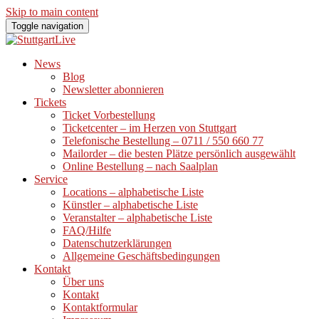
Skip to main content
Toggle navigation
News
Blog
Newsletter abonnieren
Tickets
Ticket Vorbestellung
Ticketcenter – im Herzen von Stuttgart
Telefonische Bestellung – 0711 / 550 660 77
Mailorder – die besten Plätze persönlich ausgewählt
Online Bestellung – nach Saalplan
Service
Locations – alphabetische Liste
Künstler – alphabetische Liste
Veranstalter – alphabetische Liste
FAQ/Hilfe
Datenschutzerklärungen
Allgemeine Geschäftsbedingungen
Kontakt
Über uns
Kontakt
Kontaktformular