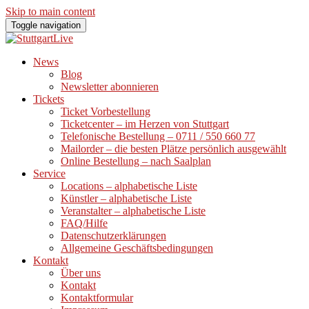
Skip to main content
Toggle navigation
News
Blog
Newsletter abonnieren
Tickets
Ticket Vorbestellung
Ticketcenter – im Herzen von Stuttgart
Telefonische Bestellung – 0711 / 550 660 77
Mailorder – die besten Plätze persönlich ausgewählt
Online Bestellung – nach Saalplan
Service
Locations – alphabetische Liste
Künstler – alphabetische Liste
Veranstalter – alphabetische Liste
FAQ/Hilfe
Datenschutzerklärungen
Allgemeine Geschäftsbedingungen
Kontakt
Über uns
Kontakt
Kontaktformular