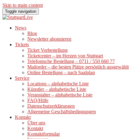
Skip to main content
Toggle navigation
News
Blog
Newsletter abonnieren
Tickets
Ticket Vorbestellung
Ticketcenter – im Herzen von Stuttgart
Telefonische Bestellung – 0711 / 550 660 77
Mailorder – die besten Plätze persönlich ausgewählt
Online Bestellung – nach Saalplan
Service
Locations – alphabetische Liste
Künstler – alphabetische Liste
Veranstalter – alphabetische Liste
FAQ/Hilfe
Datenschutzerklärungen
Allgemeine Geschäftsbedingungen
Kontakt
Über uns
Kontakt
Kontaktformular