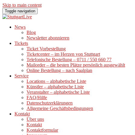
Skip to main content
Toggle navigation
News
Blog
Newsletter abonnieren
Tickets
Ticket Vorbestellung
Ticketcenter – im Herzen von Stuttgart
Telefonische Bestellung – 0711 / 550 660 77
Mailorder – die besten Plätze persönlich ausgewählt
Online Bestellung – nach Saalplan
Service
Locations – alphabetische Liste
Künstler – alphabetische Liste
Veranstalter – alphabetische Liste
FAQ/Hilfe
Datenschutzerklärungen
Allgemeine Geschäftsbedingungen
Kontakt
Über uns
Kontakt
Kontaktformular