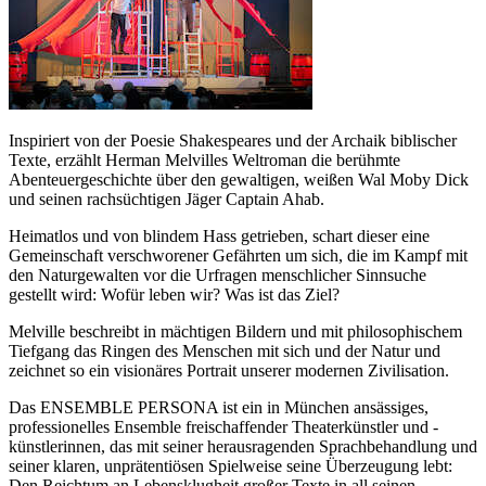
Inspiriert von der Poesie Shakespeares und der Archaik biblischer
Texte, erzählt Herman Melvilles Weltroman die berühmte
Abenteuergeschichte über den gewaltigen, weißen Wal Moby Dick
und seinen rachsüchtigen Jäger Captain Ahab.
Heimatlos und von blindem Hass getrieben, schart dieser eine
Gemeinschaft verschworener Gefährten um sich, die im Kampf mit
den Naturgewalten vor die Urfragen menschlicher Sinnsuche
gestellt wird: Wofür leben wir? Was ist das Ziel?
Melville beschreibt in mächtigen Bildern und mit philosophischem
Tiefgang das Ringen des Menschen mit sich und der Natur und
zeichnet so ein visionäres Portrait unserer modernen Zivilisation.
Das ENSEMBLE PERSONA ist ein in München ansässiges,
professionelles Ensemble freischaffender Theaterkünstler und -
künstlerinnen, das mit seiner herausragenden Sprachbehandlung und
seiner klaren, unprätentiösen Spielweise seine Überzeugung lebt:
Den Reichtum an Lebensklugheit großer Texte in all seinen