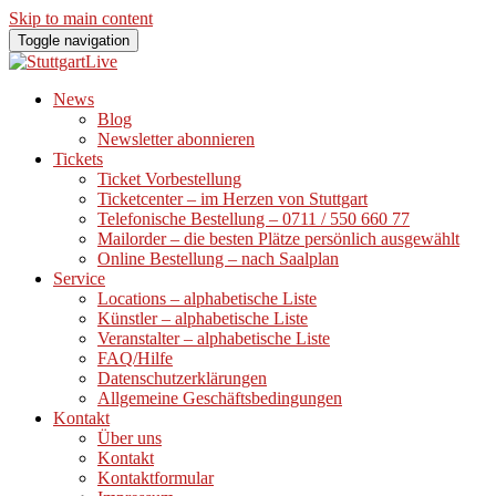
Skip to main content
Toggle navigation
News
Blog
Newsletter abonnieren
Tickets
Ticket Vorbestellung
Ticketcenter – im Herzen von Stuttgart
Telefonische Bestellung – 0711 / 550 660 77
Mailorder – die besten Plätze persönlich ausgewählt
Online Bestellung – nach Saalplan
Service
Locations – alphabetische Liste
Künstler – alphabetische Liste
Veranstalter – alphabetische Liste
FAQ/Hilfe
Datenschutzerklärungen
Allgemeine Geschäftsbedingungen
Kontakt
Über uns
Kontakt
Kontaktformular