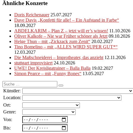
Ähnliche Konzerte
Doris Reichenauer
25.07.2027
Dave Davis „Konfetti für alle! – Ein Aufstand in Farbe“
18.09.2027
ABDELKARIM – Plan Z – jetzt will er’s wissen!
11.10.2026
Oliver Kalkofe – Nie war Früher schöner als Jetzt
09.10.2026
Helge Thun – mit „Zickzack zum Zenit“
20.02.2027
Tino Bomelino – mit „ALLES WIRD SUPER GUT*“
12.03.2027
Die Maßschneiderei – Improtheater, das anzieht
12.11.2026
stuttgart improvisiert
24.10.2026
UWE! Der Kreisligatrainer – Balla Balla
19.02.2027
Simon Pearce – mit „Funny Bones“
13.05.2027
Suche
nach:
Künstler:
Location:
Ort:
Genre:
Von:
Bis: