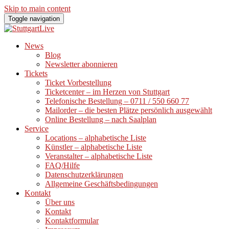
Skip to main content
Toggle navigation
News
Blog
Newsletter abonnieren
Tickets
Ticket Vorbestellung
Ticketcenter – im Herzen von Stuttgart
Telefonische Bestellung – 0711 / 550 660 77
Mailorder – die besten Plätze persönlich ausgewählt
Online Bestellung – nach Saalplan
Service
Locations – alphabetische Liste
Künstler – alphabetische Liste
Veranstalter – alphabetische Liste
FAQ/Hilfe
Datenschutzerklärungen
Allgemeine Geschäftsbedingungen
Kontakt
Über uns
Kontakt
Kontaktformular