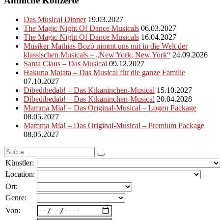
Ähnliche Konzerte
Das Musical Dinner
19.03.2027
The Magic Night Of Dance Musicals
06.03.2027
The Magic Night Of Dance Musicals
16.04.2027
Musiker Mathias Bozó nimmt uns mit in die Welt der
klassischen Musicals – „New York, New York“
24.09.2026
Santa Claus – Das Musical
09.12.2027
Hakuna Matata – Das Musical für die ganze Familie
07.10.2027
Dibedibedab! – Das Kikaninchen-Musical
15.10.2027
Dibedibedab! – Das Kikaninchen-Musical
20.04.2028
Mamma Mia! – Das Original-Musical – Logen Package
08.05.2027
Mamma Mia! – Das Original-Musical – Premium Package
08.05.2027
Suche
nach:
Künstler:
Location:
Ort:
Genre:
Von: