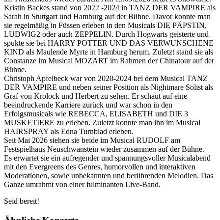
Kristin Backes stand von 2022 -2024 in TANZ DER VAMPIRE als
Sarah in Stuttgart und Hamburg auf der Bühne. Davor konnte man
sie regelmäßig in Füssen erleben in den Musicals DIE PÄPSTIN,
LUDWIG2 oder auch ZEPPELIN. Durch Hogwarts geisterte und
spukte sie bei HARRY POTTER UND DAS VERWUNSCHENE
KIND als Maulende Myrte in Hamburg herum. Zuletzt stand sie als
Constanze im Musical MOZART im Rahmen der Chinatour auf der
Bühne.
Christoph Apfelbeck war von 2020-2024 bei dem Musical TANZ
DER VAMPIRE und neben seiner Position als Nightmare Solist als
Graf von Krolock und Herbert zu sehen. Er schaut auf eine
beeindruckende Karriere zurück und war schon in den
Erfolgsmusicals wie REBECCA, ELISABETH und DIE 3
MUSKETIERE zu erleben. Zuletzt konnte man ihn im Musical
HAIRSPRAY als Edna Turnblad erleben.
Seit Mai 2026 stehen sie beide im Musical RUDOLF am
Festspielhaus Neuschwanstein wieder zusammen auf der Bühne.
Es erwartet sie ein aufregender und spannungsvoller Musicalabend
mit den Evergreens des Genres, humorvollen und interaktiven
Moderationen, sowie unbekannten und berührenden Melodien. Das
Ganze umrahmt von einer fulminanten Live-Band.
Seid bereit!