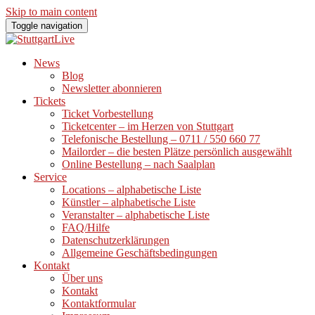
Skip to main content
Toggle navigation
News
Blog
Newsletter abonnieren
Tickets
Ticket Vorbestellung
Ticketcenter – im Herzen von Stuttgart
Telefonische Bestellung – 0711 / 550 660 77
Mailorder – die besten Plätze persönlich ausgewählt
Online Bestellung – nach Saalplan
Service
Locations – alphabetische Liste
Künstler – alphabetische Liste
Veranstalter – alphabetische Liste
FAQ/Hilfe
Datenschutzerklärungen
Allgemeine Geschäftsbedingungen
Kontakt
Über uns
Kontakt
Kontaktformular