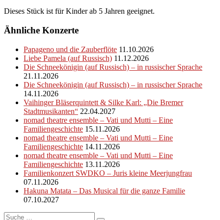
Dieses Stück ist für Kinder ab 5 Jahren geeignet.
Ähnliche Konzerte
Papageno und die Zauberflöte
11.10.2026
Liebe Pamela (auf Russisch)
11.12.2026
Die Schneekönigin (auf Russisch) – in russischer Sprache
21.11.2026
Die Schneekönigin (auf Russisch) – in russischer Sprache
14.11.2026
Vaihinger Bläserquintett & Silke Karl: „Die Bremer
Stadtmusikanten“
22.04.2027
nomad theatre ensemble – Vati und Mutti – Eine
Familiengeschichte
15.11.2026
nomad theatre ensemble – Vati und Mutti – Eine
Familiengeschichte
14.11.2026
nomad theatre ensemble – Vati und Mutti – Eine
Familiengeschichte
13.11.2026
Familienkonzert SWDKO – Juris kleine Meerjungfrau
07.11.2026
Hakuna Matata – Das Musical für die ganze Familie
07.10.2027
Suche