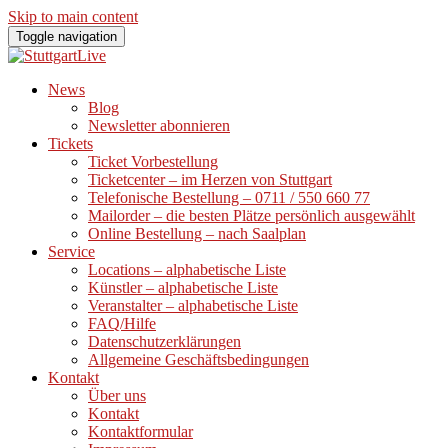
Skip to main content
Toggle navigation
News
Blog
Newsletter abonnieren
Tickets
Ticket Vorbestellung
Ticketcenter – im Herzen von Stuttgart
Telefonische Bestellung – 0711 / 550 660 77
Mailorder – die besten Plätze persönlich ausgewählt
Online Bestellung – nach Saalplan
Service
Locations – alphabetische Liste
Künstler – alphabetische Liste
Veranstalter – alphabetische Liste
FAQ/Hilfe
Datenschutzerklärungen
Allgemeine Geschäftsbedingungen
Kontakt
Über uns
Kontakt
Kontaktformular