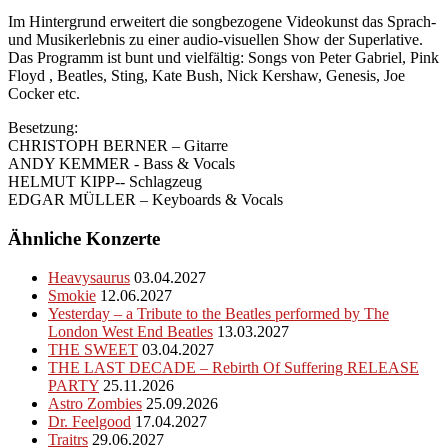
Im Hintergrund erweitert die songbezogene Videokunst das Sprach-
und Musikerlebnis zu einer audio-visuellen Show der Superlative.
Das Programm ist bunt und vielfältig: Songs von Peter Gabriel, Pink
Floyd , Beatles, Sting, Kate Bush, Nick Kershaw, Genesis, Joe
Cocker etc.
Besetzung:
CHRISTOPH BERNER – Gitarre
ANDY KEMMER - Bass & Vocals
HELMUT KIPP-- Schlagzeug
EDGAR MÜLLER – Keyboards & Vocals
Ähnliche Konzerte
Heavysaurus
03.04.2027
Smokie
12.06.2027
Yesterday – a Tribute to the Beatles performed by The
London West End Beatles
13.03.2027
THE SWEET
03.04.2027
THE LAST DECADE – Rebirth Of Suffering RELEASE
PARTY
25.11.2026
Astro Zombies
25.09.2026
Dr. Feelgood
17.04.2027
Traitrs
29.06.2027