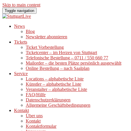
Skip to main content
Toggle navigation
News
Blog
Newsletter abonnieren
Tickets
Ticket Vorbestellung
Ticketcenter – im Herzen von Stuttgart
Telefonische Bestellung – 0711 / 550 660 77
Mailorder – die besten Plätze persönlich ausgewählt
Online Bestellung – nach Saalplan
Service
Locations – alphabetische Liste
Künstler – alphabetische Liste
Veranstalter – alphabetische Liste
FAQ/Hilfe
Datenschutzerklärungen
Allgemeine Geschäftsbedingungen
Kontakt
Über uns
Kontakt
Kontaktformular