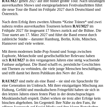
RAUM27
gehen 2027 auf ihre bisher größte Tour. Nach unzähligen
ausverkauften Shows und energiegeladenen Festivalauftritten führt
die neue Tour die Band im Frühjahr 2027 durch Deutschland und
Österreich.
Nach dem Erfolg ihres zweiten Albums *Keine Tränen* und zwei
nahezu restlos ausverkauften Tourneen kehren
RAUM27
im
Frühjahr 2027 für insgesamt 17 Shows zurück auf die Bühne. Die
Tour startet am 17. März 2027 und führt die Band erneut durch
zahlreiche Städte – darunter Hamburg, Berlin, Köln, München,
Hannover und viele weitere.
Mit ihrem modernen Indie-Pop-Sound und Songs zwischen
Euphorie, Melancholie und gesellschaftlicher Relevanz haben
sich
RAUM27
in den vergangenen Jahren eine stetig wachsende
Fanbase aufgebaut. Die Band schafft es, persönliche Geschichten
mit Themen zu verbinden, die viele junge Menschen beschäftigen,
und trifft damit bei ihrem Publikum den Nerv der Zeit.
RAUM27
sind mehr als eine Band – sie sind ein Sprachrohr für
eine Generation im Umbruch. Mit ihrer einzigartigen Mischung aus
Haltung, Gefühl und musikalischem Feingefühl haben sie sich in
den letzten Jahren einen festen Platz in der deutschsprachigen
Musiklandschaft erspielt. Dabei wirken sie trotz aller Erfolge kein
bisschen abgehoben. Im Gegenteil: Ihre Nähe zu den Fans, ihr
offener Austausch auf Social Media und ihre klaren Botschaften