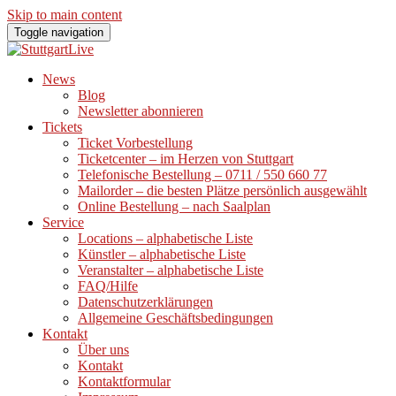
Skip to main content
Toggle navigation
News
Blog
Newsletter abonnieren
Tickets
Ticket Vorbestellung
Ticketcenter – im Herzen von Stuttgart
Telefonische Bestellung – 0711 / 550 660 77
Mailorder – die besten Plätze persönlich ausgewählt
Online Bestellung – nach Saalplan
Service
Locations – alphabetische Liste
Künstler – alphabetische Liste
Veranstalter – alphabetische Liste
FAQ/Hilfe
Datenschutzerklärungen
Allgemeine Geschäftsbedingungen
Kontakt
Über uns
Kontakt
Kontaktformular