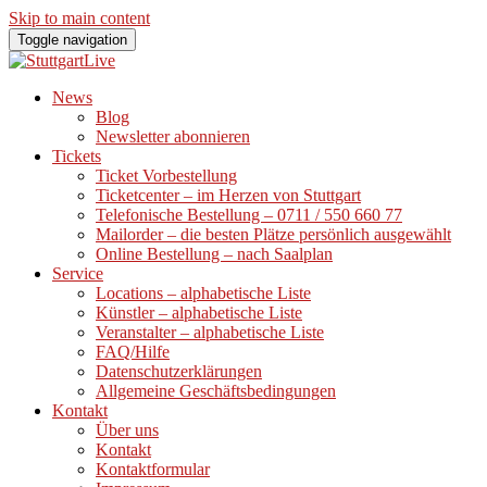
Skip to main content
Toggle navigation
News
Blog
Newsletter abonnieren
Tickets
Ticket Vorbestellung
Ticketcenter – im Herzen von Stuttgart
Telefonische Bestellung – 0711 / 550 660 77
Mailorder – die besten Plätze persönlich ausgewählt
Online Bestellung – nach Saalplan
Service
Locations – alphabetische Liste
Künstler – alphabetische Liste
Veranstalter – alphabetische Liste
FAQ/Hilfe
Datenschutzerklärungen
Allgemeine Geschäftsbedingungen
Kontakt
Über uns
Kontakt
Kontaktformular