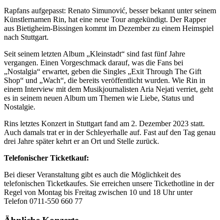
Rapfans aufgepasst: Renato Simunović, besser bekannt unter seinem
Künstlernamen Rin, hat eine neue Tour angekündigt. Der Rapper
aus Bietigheim-Bissingen kommt im Dezember zu einem Heimspiel
nach Stuttgart.
Seit seinem letzten Album „Kleinstadt“ sind fast fünf Jahre
vergangen. Einen Vorgeschmack darauf, was die Fans bei
„Nostalgia“ erwartet, geben die Singles „Exit Through The Gift
Shop“ und „Wach“, die bereits veröffentlicht wurden. Wie Rin in
einem Interview mit dem Musikjournalisten Aria Nejati verriet, geht
es in seinem neuen Album um Themen wie Liebe, Status und
Nostalgie.
Rins letztes Konzert in Stuttgart fand am 2. Dezember 2023 statt.
Auch damals trat er in der Schleyerhalle auf. Fast auf den Tag genau
drei Jahre später kehrt er an Ort und Stelle zurück.
Telefonischer Ticketkauf:
Bei dieser Veranstaltung gibt es auch die Möglichkeit des
telefonischen Ticketkaufes. Sie erreichen unsere Tickethotline in der
Regel von Montag bis Freitag zwischen 10 und 18 Uhr unter
Telefon 0711-550 660 77