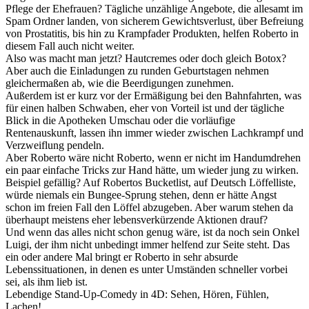
Pflege der Ehefrauen? Tägliche unzählige Angebote, die allesamt im
Spam Ordner landen, von sicherem Gewichtsverlust, über Befreiung
von Prostatitis, bis hin zu Krampfader Produkten, helfen Roberto in
diesem Fall auch nicht weiter.
Also was macht man jetzt? Hautcremes oder doch gleich Botox?
Aber auch die Einladungen zu runden Geburtstagen nehmen
gleichermaßen ab, wie die Beerdigungen zunehmen.
Außerdem ist er kurz vor der Ermäßigung bei den Bahnfahrten, was
für einen halben Schwaben, eher von Vorteil ist und der tägliche
Blick in die Apotheken Umschau oder die vorläufige
Rentenauskunft, lassen ihn immer wieder zwischen Lachkrampf und
Verzweiflung pendeln.
Aber Roberto wäre nicht Roberto, wenn er nicht im Handumdrehen
ein paar einfache Tricks zur Hand hätte, um wieder jung zu wirken.
Beispiel gefällig? Auf Robertos Bucketlist, auf Deutsch Löffelliste,
würde niemals ein Bungee-Sprung stehen, denn er hätte Angst
schon im freien Fall den Löffel abzugeben. Aber warum stehen da
überhaupt meistens eher lebensverkürzende Aktionen drauf?
Und wenn das alles nicht schon genug wäre, ist da noch sein Onkel
Luigi, der ihm nicht unbedingt immer helfend zur Seite steht. Das
ein oder andere Mal bringt er Roberto in sehr absurde
Lebenssituationen, in denen es unter Umständen schneller vorbei
sei, als ihm lieb ist.
Lebendige Stand-Up-Comedy in 4D: Sehen, Hören, Fühlen,
Lachen!