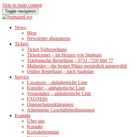
Skip to main content
Toggle navigation
News
Blog
Newsletter abonnieren
Tickets
Ticket Vorbestellung
Ticketcenter – im Herzen von Stuttgart
Telefonische Bestellung – 0711 / 550 660 77
Mailorder – die besten Plätze persönlich ausgewählt
Online Bestellung – nach Saalplan
Service
Locations – alphabetische Liste
Künstler – alphabetische Liste
Veranstalter – alphabetische Liste
FAQ/Hilfe
Datenschutzerklärungen
Allgemeine Geschäftsbedingungen
Kontakt
Über uns
Kontakt
Kontaktformular