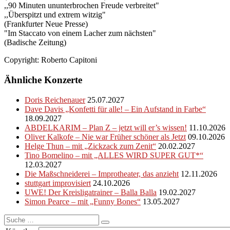
,,90 Minuten ununterbrochen Freude verbreitet"
,,Überspitzt und extrem witzig"
(Frankfurter Neue Presse)
"Im Staccato von einem Lacher zum nächsten"
(Badische Zeitung)
Copyright: Roberto Capitoni
Ähnliche Konzerte
Doris Reichenauer
25.07.2027
Dave Davis „Konfetti für alle! – Ein Aufstand in Farbe“
18.09.2027
ABDELKARIM – Plan Z – jetzt will er’s wissen!
11.10.2026
Oliver Kalkofe – Nie war Früher schöner als Jetzt
09.10.2026
Helge Thun – mit „Zickzack zum Zenit“
20.02.2027
Tino Bomelino – mit „ALLES WIRD SUPER GUT*“
12.03.2027
Die Maßschneiderei – Improtheater, das anzieht
12.11.2026
stuttgart improvisiert
24.10.2026
UWE! Der Kreisligatrainer – Balla Balla
19.02.2027
Simon Pearce – mit „Funny Bones“
13.05.2027
Suche
nach: