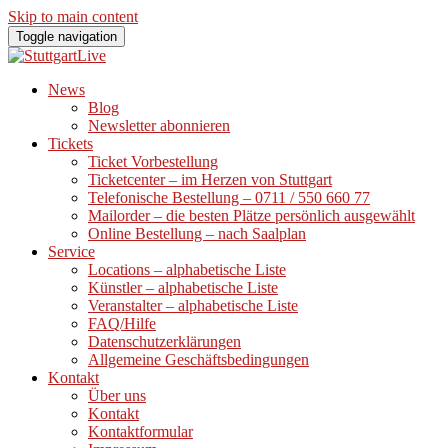
Skip to main content
Toggle navigation
News
Blog
Newsletter abonnieren
Tickets
Ticket Vorbestellung
Ticketcenter – im Herzen von Stuttgart
Telefonische Bestellung – 0711 / 550 660 77
Mailorder – die besten Plätze persönlich ausgewählt
Online Bestellung – nach Saalplan
Service
Locations – alphabetische Liste
Künstler – alphabetische Liste
Veranstalter – alphabetische Liste
FAQ/Hilfe
Datenschutzerklärungen
Allgemeine Geschäftsbedingungen
Kontakt
Über uns
Kontakt
Kontaktformular