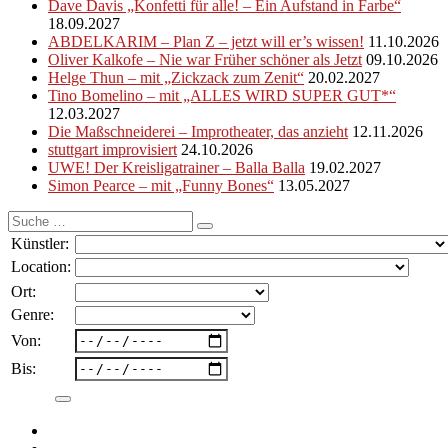
Dave Davis „Konfetti für alle! – Ein Aufstand in Farbe“
18.09.2027
ABDELKARIM – Plan Z – jetzt will er’s wissen!
11.10.2026
Oliver Kalkofe – Nie war Früher schöner als Jetzt
09.10.2026
Helge Thun – mit „Zickzack zum Zenit“
20.02.2027
Tino Bomelino – mit „ALLES WIRD SUPER GUT*“
12.03.2027
Die Maßschneiderei – Improtheater, das anzieht
12.11.2026
stuttgart improvisiert
24.10.2026
UWE! Der Kreisligatrainer – Balla Balla
19.02.2027
Simon Pearce – mit „Funny Bones“
13.05.2027
Suche
nach:
Künstler:
Location:
Ort:
Genre:
Von:
Bis: