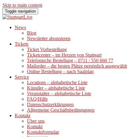
Skip to main content
Toggle navigation
News
Blog
Newsletter abonnieren
Tickets
Ticket Vorbestellung
Ticketcenter – im Herzen von Stuttgart
Telefonische Bestellung – 0711 / 550 660 77
Mailorder – die besten Plätze persönlich ausgewählt
Online Bestellung – nach Saalplan
Service
Locations – alphabetische Liste
Künstler – alphabetische Liste
Veranstalter – alphabetische Liste
FAQ/Hilfe
Datenschutzerklärungen
Allgemeine Geschäftsbedingungen
Kontakt
Über uns
Kontakt
Kontaktformular