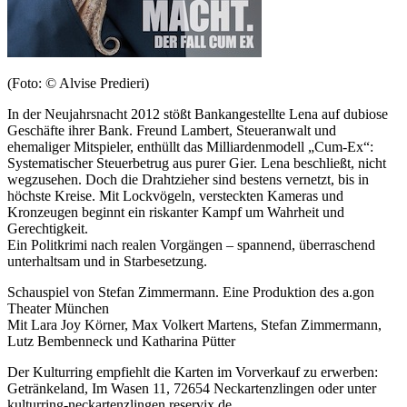
(Foto: © Alvise Predieri)
In der Neujahrsnacht 2012 stößt Bankangestellte Lena auf dubiose
Geschäfte ihrer Bank. Freund Lambert, Steueranwalt und
ehemaliger Mitspieler, enthüllt das Milliardenmodell „Cum-Ex“:
Systematischer Steuerbetrug aus purer Gier. Lena beschließt, nicht
wegzusehen. Doch die Drahtzieher sind bestens vernetzt, bis in
höchste Kreise. Mit Lockvögeln, versteckten Kameras und
Kronzeugen beginnt ein riskanter Kampf um Wahrheit und
Gerechtigkeit.
Ein Politkrimi nach realen Vorgängen – spannend, überraschend
unterhaltsam und in Starbesetzung.
Schauspiel von Stefan Zimmermann. Eine Produktion des a.gon
Theater München
Mit Lara Joy Körner, Max Volkert Martens, Stefan Zimmermann,
Lutz Bembenneck und Katharina Pütter
Der Kulturring empfiehlt die Karten im Vorverkauf zu erwerben:
Getränkeland, Im Wasen 11, 72654 Neckartenzlingen oder unter
kulturring-neckartenzlingen.reservix.de