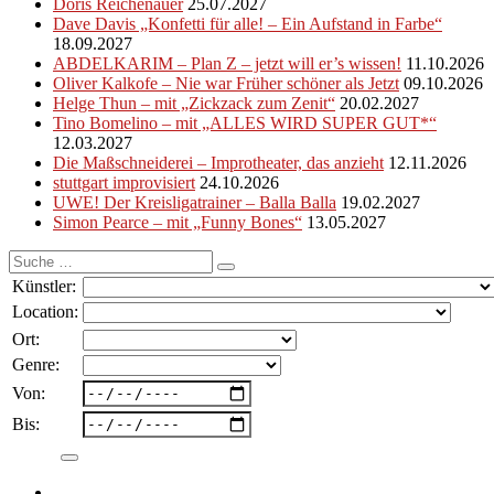
Doris Reichenauer
25.07.2027
Dave Davis „Konfetti für alle! – Ein Aufstand in Farbe“
18.09.2027
ABDELKARIM – Plan Z – jetzt will er’s wissen!
11.10.2026
Oliver Kalkofe – Nie war Früher schöner als Jetzt
09.10.2026
Helge Thun – mit „Zickzack zum Zenit“
20.02.2027
Tino Bomelino – mit „ALLES WIRD SUPER GUT*“
12.03.2027
Die Maßschneiderei – Improtheater, das anzieht
12.11.2026
stuttgart improvisiert
24.10.2026
UWE! Der Kreisligatrainer – Balla Balla
19.02.2027
Simon Pearce – mit „Funny Bones“
13.05.2027
Suche
nach:
Künstler:
Location:
Ort:
Genre:
Von:
Bis: