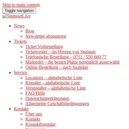
Skip to main content
Toggle navigation
News
Blog
Newsletter abonnieren
Tickets
Ticket Vorbestellung
Ticketcenter – im Herzen von Stuttgart
Telefonische Bestellung – 0711 / 550 660 77
Mailorder – die besten Plätze persönlich ausgewählt
Online Bestellung – nach Saalplan
Service
Locations – alphabetische Liste
Künstler – alphabetische Liste
Veranstalter – alphabetische Liste
FAQ/Hilfe
Datenschutzerklärungen
Allgemeine Geschäftsbedingungen
Kontakt
Über uns
Kontakt
Kontaktformular