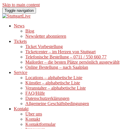
Skip to main content
Toggle navigation
News
Blog
Newsletter abonnieren
Tickets
Ticket Vorbestellung
Ticketcenter – im Herzen von Stuttgart
Telefonische Bestellung – 0711 / 550 660 77
Mailorder – die besten Plätze persönlich ausgewählt
Online Bestellung – nach Saalplan
Service
Locations – alphabetische Liste
Künstler – alphabetische Liste
Veranstalter – alphabetische Liste
FAQ/Hilfe
Datenschutzerklärungen
Allgemeine Geschäftsbedingungen
Kontakt
Über uns
Kontakt
Kontaktformular