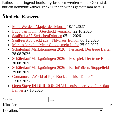
Pathos, der dringend ironisch gebrochen werden sollte. Oder ist das
nur ein kommunikativer Trick? Finden wir es gemeinsam heraus!
Ähnliche Konzerte
Marc Weide – Magier des Monats
10.11.2027
Lucy van Kuhl: „Geschickt verpackt“
22.10.2026
SaalFrei #37 ZwischenDrinnen
05.11.2026
SaalFrei #38 packt aus – Nikolaus-Edition
06.12.2026
Marcus Jeroch – Mehr Chaos, mehr Liebe
25.02.2027
Schäferlauf Markgröningen 2026 – Festspiel, Der treue Bartel
28.08.2026
Schäferlauf Markgröningen 2026 – Festspiel, Der treue Bartel
30.08.2026
Schäferlauf Markgröningen 2026 – Barfuß übers Stoppelfeld
29.08.2026
Cornamusa „World of Pipe Rock and Irish Dance“
13.03.2027
Open Stage IN DER ROSENAU – präsentiert von Christian
Langer
27.10.2026
Suche
nach:
Künstler:
Location: