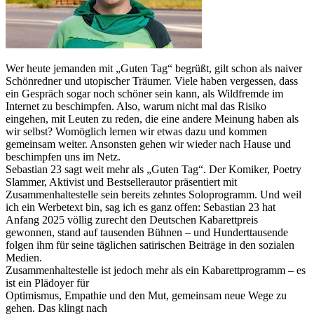
Wer heute jemanden mit „Guten Tag“ begrüßt, gilt schon als naiver
Schönredner und utopischer Träumer. Viele haben vergessen, dass
ein Gespräch sogar noch schöner sein kann, als Wildfremde im
Internet zu beschimpfen. Also, warum nicht mal das Risiko
eingehen, mit Leuten zu reden, die eine andere Meinung haben als
wir selbst? Womöglich lernen wir etwas dazu und kommen
gemeinsam weiter. Ansonsten gehen wir wieder nach Hause und
beschimpfen uns im Netz.
Sebastian 23 sagt weit mehr als „Guten Tag“. Der Komiker, Poetry
Slammer, Aktivist und Bestsellerautor präsentiert mit
Zusammenhaltestelle sein bereits zehntes Soloprogramm. Und weil
ich ein Werbetext bin, sag ich es ganz offen: Sebastian 23 hat
Anfang 2025 völlig zurecht den Deutschen Kabarettpreis
gewonnen, stand auf tausenden Bühnen – und Hunderttausende
folgen ihm für seine täglichen satirischen Beiträge in den sozialen
Medien.
Zusammenhaltestelle ist jedoch mehr als ein Kabarettprogramm – es
ist ein Plädoyer für
Optimismus, Empathie und den Mut, gemeinsam neue Wege zu
gehen. Das klingt nach