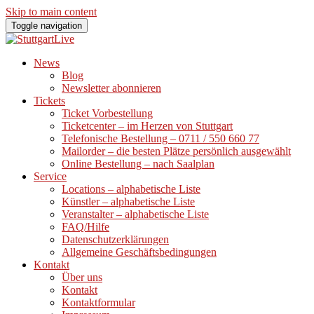
Skip to main content
Toggle navigation
News
Blog
Newsletter abonnieren
Tickets
Ticket Vorbestellung
Ticketcenter – im Herzen von Stuttgart
Telefonische Bestellung – 0711 / 550 660 77
Mailorder – die besten Plätze persönlich ausgewählt
Online Bestellung – nach Saalplan
Service
Locations – alphabetische Liste
Künstler – alphabetische Liste
Veranstalter – alphabetische Liste
FAQ/Hilfe
Datenschutzerklärungen
Allgemeine Geschäftsbedingungen
Kontakt
Über uns
Kontakt
Kontaktformular