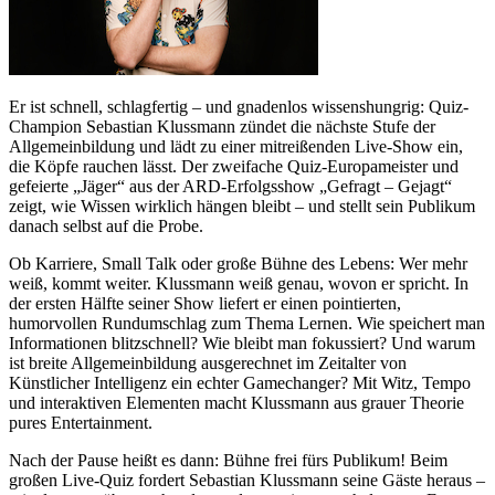
Er ist schnell, schlagfertig – und gnadenlos wissenshungrig: Quiz-
Champion Sebastian Klussmann zündet die nächste Stufe der
Allgemeinbildung und lädt zu einer mitreißenden Live-Show ein,
die Köpfe rauchen lässt. Der zweifache Quiz-Europameister und
gefeierte „Jäger“ aus der ARD-Erfolgsshow „Gefragt – Gejagt“
zeigt, wie Wissen wirklich hängen bleibt – und stellt sein Publikum
danach selbst auf die Probe.
Ob Karriere, Small Talk oder große Bühne des Lebens: Wer mehr
weiß, kommt weiter. Klussmann weiß genau, wovon er spricht. In
der ersten Hälfte seiner Show liefert er einen pointierten,
humorvollen Rundumschlag zum Thema Lernen. Wie speichert man
Informationen blitzschnell? Wie bleibt man fokussiert? Und warum
ist breite Allgemeinbildung ausgerechnet im Zeitalter von
Künstlicher Intelligenz ein echter Gamechanger? Mit Witz, Tempo
und interaktiven Elementen macht Klussmann aus grauer Theorie
pures Entertainment.
Nach der Pause heißt es dann: Bühne frei fürs Publikum! Beim
großen Live-Quiz fordert Sebastian Klussmann seine Gäste heraus –