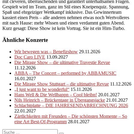
mit cleveren, überraschenden und garantiert unterhaltsamen Fragen.
Gespielt wird im Team, ganz im Stil eines Kneipenquiz. Spannung,
Spaß und ehrgeiziger Wettkampf inklusive. Das Gewinnerteam
kassiert einen Preis – alle anderen nehmen etwas noch Wertvolleres
mit nach Hause: mehr Wissen und einen verdammt guten Abend.
Kurz gesagt: Diese Show ist kein Vortrag. Sie ist ein Hirn-Turbo.
Ähnliche Konzerte
Wir bewegen was – Benefizshow
29.11.2026
Doc Caro LIVE
13.09.2027
Die Mirage Show – die ultimative Travestie Revue
11.12.2026
ABBA – The Concert – performed by ABBAMUSIC
16.01.2027
Die Mirage Show Stuttgart – die ultimative Revue
11.12.2026
„I just want to be wonderful“
15.11.2026
Hans Well & Die Wellbappn – Cool bleibn!
20.01.2027
Nils Heinrich – Brückentage in Übergangsjacke
21.01.2027
Schlachtplatte – DIE JAHRESENDABRECHNUNG 2026
22.01.2027
Zärtlichkeiten mit Freunden – Die schönsten Momente – So
eine Art Best-Of-Programm
28.01.2027
Suche