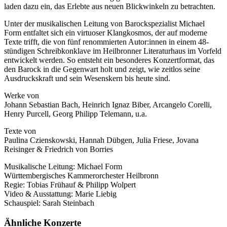
laden dazu ein, das Erlebte aus neuen Blickwinkeln zu betrachten.
Unter der musikalischen Leitung von Barockspezialist Michael
Form entfaltet sich ein virtuoser Klangkosmos, der auf moderne
Texte trifft, die von fünf renommierten Autor:innen in einem 48-
stündigen Schreibkonklave im Heilbronner Literaturhaus im Vorfeld
entwickelt werden. So entsteht ein besonderes Konzertformat, das
den Barock in die Gegenwart holt und zeigt, wie zeitlos seine
Ausdruckskraft und sein Wesenskern bis heute sind.
Werke von
Johann Sebastian Bach, Heinrich Ignaz Biber, Arcangelo Corelli,
Henry Purcell, Georg Philipp Telemann, u.a.
Texte von
Paulina Czienskowski, Hannah Dübgen, Julia Friese, Jovana
Reisinger & Friedrich von Borries
Musikalische Leitung: Michael Form
Württembergisches Kammerorchester Heilbronn
Regie: Tobias Frühauf & Philipp Wolpert
Video & Ausstattung: Marie Liebig
Schauspiel: Sarah Steinbach
Ähnliche Konzerte