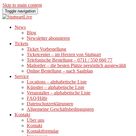
Skip to main content
Toggle navigation
News
Blog
Newsletter abonnieren
Tickets
Ticket Vorbestellung
Ticketcenter – im Herzen von Stuttgart
Telefonische Bestellung – 0711 / 550 660 77
Mailorder – die besten Plätze persönlich ausgewählt
Online Bestellung – nach Saalplan
Service
Locations – alphabetische Liste
Künstler – alphabetische Liste
Veranstalter – alphabetische Liste
FAQ/Hilfe
Datenschutzerklärungen
Allgemeine Geschäftsbedingungen
Kontakt
Über uns
Kontakt
Kontaktformular