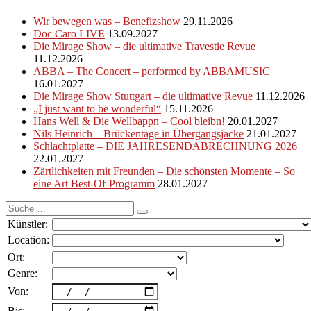
Wir bewegen was – Benefizshow
29.11.2026
Doc Caro LIVE
13.09.2027
Die Mirage Show – die ultimative Travestie Revue
11.12.2026
ABBA – The Concert – performed by ABBAMUSIC
16.01.2027
Die Mirage Show Stuttgart – die ultimative Revue
11.12.2026
„I just want to be wonderful“
15.11.2026
Hans Well & Die Wellbappn – Cool bleibn!
20.01.2027
Nils Heinrich – Brückentage in Übergangsjacke
21.01.2027
Schlachtplatte – DIE JAHRESENDABRECHNUNG 2026
22.01.2027
Zärtlichkeiten mit Freunden – Die schönsten Momente – So
eine Art Best-Of-Programm
28.01.2027
Suche
nach:
Künstler:
Location:
Ort:
Genre:
Von:
Bis: