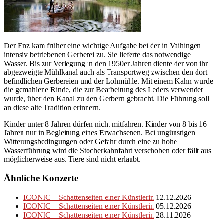
Der Enz kam früher eine wichtige Aufgabe bei der in Vaihingen
intensiv betriebenen Gerberei zu. Sie lieferte das notwendige
Wasser. Bis zur Verlegung in den 1950er Jahren diente der von ihr
abgezweigte Mühlkanal auch als Transportweg zwischen den dort
befindlichen Gerbereien und der Lohmühle. Mit einem Kahn wurde
die gemahlene Rinde, die zur Bearbeitung des Leders verwendet
wurde, über den Kanal zu den Gerbern gebracht. Die Führung soll
an diese alte Tradition erinnern.
Kinder unter 8 Jahren dürfen nicht mitfahren. Kinder von 8 bis 16
Jahren nur in Begleitung eines Erwachsenen. Bei ungünstigen
Witterungsbedingungen oder Gefahr durch eine zu hohe
Wasserführung wird die Stocherkahnfahrt verschoben oder fällt aus
möglicherweise aus. Tiere sind nicht erlaubt.
Ähnliche Konzerte
ICONIC – Schattenseiten einer Künstlerin
12.12.2026
ICONIC – Schattenseiten einer Künstlerin
05.12.2026
ICONIC – Schattenseiten einer Künstlerin
28.11.2026