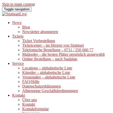
Skip to main content
Toggle navigation
News
Blog
Newsletter abonnieren
Tickets
Ticket Vorbestellung
Ticketcenter – im Herzen von Stuttgart
Telefonische Bestellung – 0711 / 550 660 77
Mailorder – die besten Plätze persönlich ausgewählt
Online Bestellung – nach Saalplan
Service
Locations – alphabetische Liste
Künstler – alphabetische Liste
Veranstalter – alphabetische Liste
FAQ/Hilfe
Datenschutzerklärungen
Allgemeine Geschäftsbedingungen
Kontakt
Über uns
Kontakt
Kontaktformular