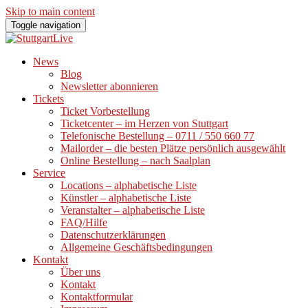
Skip to main content
Toggle navigation
News
Blog
Newsletter abonnieren
Tickets
Ticket Vorbestellung
Ticketcenter – im Herzen von Stuttgart
Telefonische Bestellung – 0711 / 550 660 77
Mailorder – die besten Plätze persönlich ausgewählt
Online Bestellung – nach Saalplan
Service
Locations – alphabetische Liste
Künstler – alphabetische Liste
Veranstalter – alphabetische Liste
FAQ/Hilfe
Datenschutzerklärungen
Allgemeine Geschäftsbedingungen
Kontakt
Über uns
Kontakt
Kontaktformular