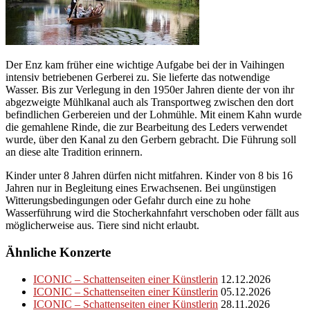
Der Enz kam früher eine wichtige Aufgabe bei der in Vaihingen
intensiv betriebenen Gerberei zu. Sie lieferte das notwendige
Wasser. Bis zur Verlegung in den 1950er Jahren diente der von ihr
abgezweigte Mühlkanal auch als Transportweg zwischen den dort
befindlichen Gerbereien und der Lohmühle. Mit einem Kahn wurde
die gemahlene Rinde, die zur Bearbeitung des Leders verwendet
wurde, über den Kanal zu den Gerbern gebracht. Die Führung soll
an diese alte Tradition erinnern.
Kinder unter 8 Jahren dürfen nicht mitfahren. Kinder von 8 bis 16
Jahren nur in Begleitung eines Erwachsenen. Bei ungünstigen
Witterungsbedingungen oder Gefahr durch eine zu hohe
Wasserführung wird die Stocherkahnfahrt verschoben oder fällt aus
möglicherweise aus. Tiere sind nicht erlaubt.
Ähnliche Konzerte
ICONIC – Schattenseiten einer Künstlerin
12.12.2026
ICONIC – Schattenseiten einer Künstlerin
05.12.2026
ICONIC – Schattenseiten einer Künstlerin
28.11.2026