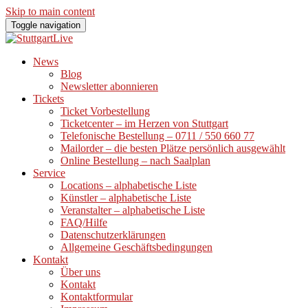
Skip to main content
Toggle navigation
News
Blog
Newsletter abonnieren
Tickets
Ticket Vorbestellung
Ticketcenter – im Herzen von Stuttgart
Telefonische Bestellung – 0711 / 550 660 77
Mailorder – die besten Plätze persönlich ausgewählt
Online Bestellung – nach Saalplan
Service
Locations – alphabetische Liste
Künstler – alphabetische Liste
Veranstalter – alphabetische Liste
FAQ/Hilfe
Datenschutzerklärungen
Allgemeine Geschäftsbedingungen
Kontakt
Über uns
Kontakt
Kontaktformular