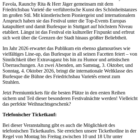
Favola, Raunchy Rita & Herr Jäger gemeinsam mit dem
Friedrichsbau Varieté die verführerische Kunst des Schönheitstanzes
im großen Stil. Mit künstlerischem Pioniergeist und internationalem
Anspruch haben sie das Festival unter die Top-Events Europas
katapultiert und damit Burlesque in Stuttgart auf höchstem Niveau
etabliert. Längst ist das Festival ein kultureller Fixpunkt und erfreut
sich weit über die Grenzen der Stadt hinaus größter Beliebtheit.
Im Jahr 2026 erwartet das Publikum ein ebenso glamouröses wie
vielfältiges Line-up, das Burlesque in all seinen Facetten feiert – von
Sinnlichkeit über Extravaganz bis hin zu Humor und artistischen
Überraschungen. An zwei Abenden, am Samstag, 3. Oktober, und
Sonntag, 4. Oktober 2026, bringt die internationale Weltklasse des
Burlesque die Bühne des Friedrichsbau Varietés erneut zum
Strahlen.
Jetzt Premiumtickets für die besten Plätze in den ersten Reihen
sichern und Teil dieser besonderen Festivalnächte werden! Vielleicht
das perfekte Weihnachtsgeschenk?
Telefonischer Ticketkauf:
Bei dieser Veranstaltung gibt es auch die Möglichkeit des
telefonischen Ticketkaufes. Sie erreichen unsere Tickethotline in der
Regel von Montag bis Freitag zwischen 10 und 18 Uhr unter