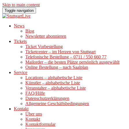
Skip to main content
Toggle navigation
News
Blog
Newsletter abonnieren
Tickets
Ticket Vorbestellung
Ticketcenter – im Herzen von Stuttgart
Telefonische Bestellung – 0711 / 550 660 77
Mailorder – die besten Plätze persönlich ausgewählt
Online Bestellung – nach Saalplan
Service
Locations – alphabetische Liste
Künstler – alphabetische Liste
Veranstalter – alphabetische Liste
FAQ/Hilfe
Datenschutzerklärungen
Allgemeine Geschäftsbedingungen
Kontakt
Über uns
Kontakt
Kontaktformular