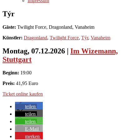
Impressum
Týr
Gäste:
Twilight Force, Dragonland, Vanaheim
Künstler:
Dragonland
,
Twilight Force
,
Týr
,
Vanaheim
Montag, 07.12.2026
|
Im Wizemann,
Stuttgart
Beginn:
19:00
Preis:
41,95 Euro
Ticket online kaufen
teilen
teilen
teilen
E-Mail
merken