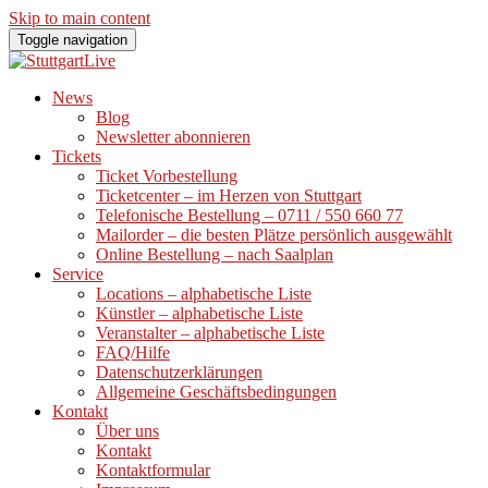
Skip to main content
Toggle navigation
News
Blog
Newsletter abonnieren
Tickets
Ticket Vorbestellung
Ticketcenter – im Herzen von Stuttgart
Telefonische Bestellung – 0711 / 550 660 77
Mailorder – die besten Plätze persönlich ausgewählt
Online Bestellung – nach Saalplan
Service
Locations – alphabetische Liste
Künstler – alphabetische Liste
Veranstalter – alphabetische Liste
FAQ/Hilfe
Datenschutzerklärungen
Allgemeine Geschäftsbedingungen
Kontakt
Über uns
Kontakt
Kontaktformular