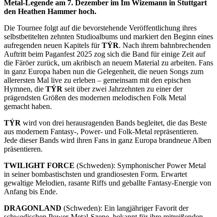
Metal-Legende am 7. Dezember im Im Wizemann in Stuttgart
den Heathen Hammer hoch.
Die Tournee folgt auf die bevorstehende Veröffentlichung ihres
selbstbetitelten zehnten Studioalbums und markiert den Beginn eines
aufregenden neuen Kapitels für
TÝR
. Nach ihrem bahnbrechenden
Auftritt beim Paganfest 2025 zog sich die Band für einige Zeit auf
die Färöer zurück, um akribisch an neuem Material zu arbeiten. Fans
in ganz Europa haben nun die Gelegenheit, die neuen Songs zum
allerersten Mal live zu erleben – gemeinsam mit den epischen
Hymnen, die
TÝR
seit über zwei Jahrzehnten zu einer der
prägendsten Größen des modernen melodischen Folk Metal
gemacht haben.
TÝR
wird von drei herausragenden Bands begleitet, die das Beste
aus modernem Fantasy-, Power- und Folk-Metal repräsentieren.
Jede dieser Bands wird ihren Fans in ganz Europa brandneue Alben
präsentieren.
TWILIGHT FORCE
(Schweden): Symphonischer Power Metal
in seiner bombastischsten und grandiosesten Form. Erwartet
gewaltige Melodien, rasante Riffs und geballte Fantasy-Energie von
Anfang bis Ende.
DRAGONLAND
(Schweden): Ein langjähriger Favorit der
schwedischen Power-Metal-Szene, bekannt für ihre mitreißenden